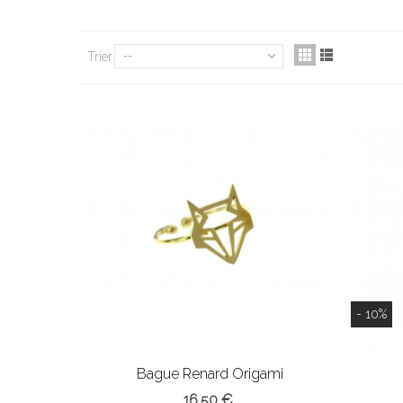
Trier
--
- 10%
Bague Renard Origami
16,50 €