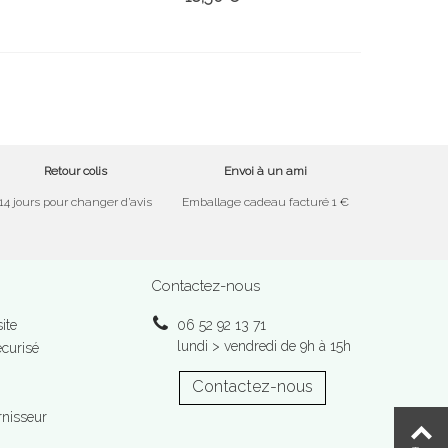
Retour colis
Envoi à un ami
14 jours pour changer d’avis
Emballage cadeau facturé 1 €
Contactez-nous
ite
06 52 92 13 71
lundi > vendredi de 9h à 15h
curisé
Contactez-nous
rnisseur