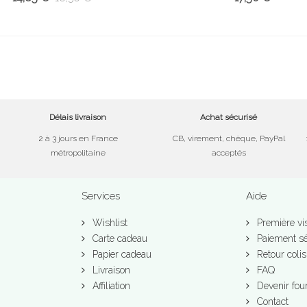
Délais livraison
Achat sécurisé
2 à 3 jours en France
CB, virement, chèque, PayPal
métropolitaine
acceptés
Services
Aide
Wishlist
Première vis
Carte cadeau
Paiement sé
Papier cadeau
Retour colis
Livraison
FAQ
Affiliation
Devenir fou
Contact