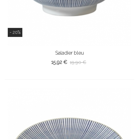
- 20%
Saladier bleu
15,92 €
19,90 €