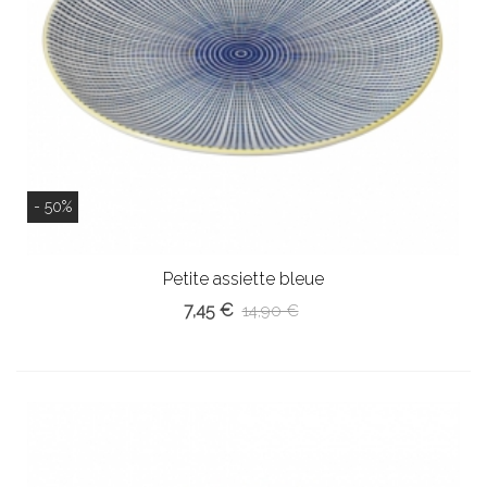
- 50%
Petite assiette bleue
7,45 €
14,90 €