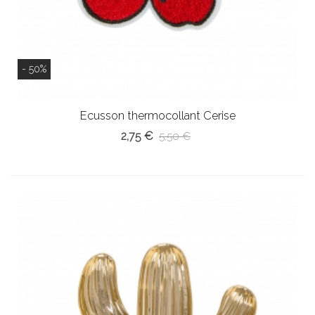
- 50%
Ecusson thermocollant Cerise
2,75 €
5,50 €