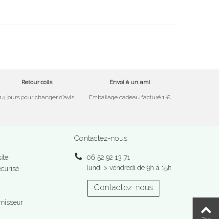
Retour colis
Envoi à un ami
14 jours pour changer d’avis
Emballage cadeau facturé 1 €
Contactez-nous
ite
06 52 92 13 71
lundi > vendredi de 9h à 15h
curisé
Contactez-nous
rnisseur