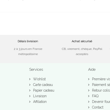
Délais livraison
Achat sécurisé
2 à 3 jours en France
CB, virement, chèque, PayPal
métropolitaine
acceptés
Services
Aide
Wishlist
Première vis
Carte cadeau
Paiement sé
Papier cadeau
Retour colis
Livraison
FAQ
Affiliation
Devenir fou
Contact