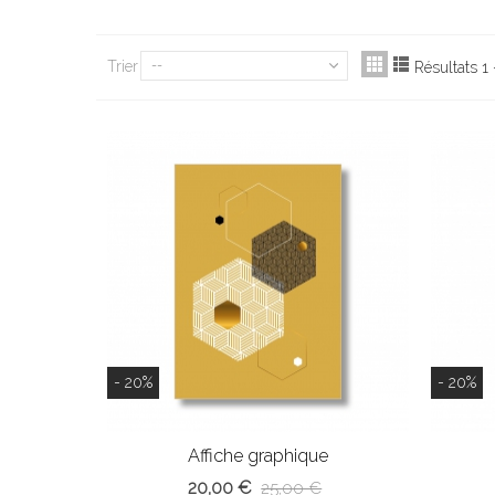
Trier
--
Résultats 1 
- 20%
- 20%
Affiche graphique
20,00 €
25,00 €