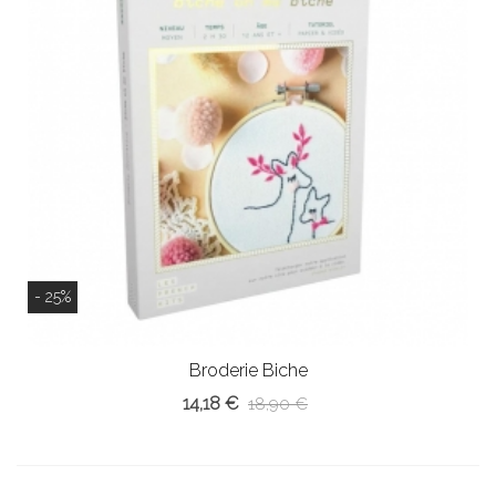
- 25%
Broderie Biche
14,18 €
18,90 €