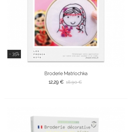
- 35%
Broderie Matriochka
12,29 €
18,90 €