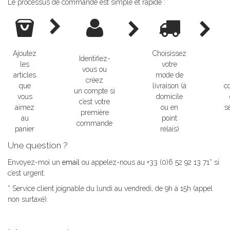
Le processus de commande est simple et rapide :
Ajoutez
Choisissez
Identifiez-
les
votre
vous ou
articles
mode de
créez
que
livraison
(à
c
un compte
si
vous
domicile
c’est votre
aimez
ou en
sé
première
au
point
commande
panier
relais)
Une question ?
Envoyez-moi un
email
ou appelez-nous au +33 (0)6 52 92 13 71* si
c’est urgent.
* Service client joignable du lundi au vendredi, de 9h à 15h (appel
non surtaxé)
.
.