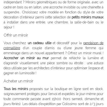
indépendant ? Miroirs géométriques ou de forme originale, avec un
cadre en bois ou en laiton, une accroche invisible ou une chainette à
suspendre… Choisissez votre modèle en fonction du style de votre
décoration d’intérieur parmi cette sélection de
petits miroirs muraux
à installer dans une entrée, une chambre, la salle-de-bain ou le
séjour !
Offrir un miroir
Vous cherchez
un cadeau utile
et décoratif pour la
pendaison de
crémaillère
d’un couple d’amis ou d’une jeune femme qui
emménage dans un nouvel appartement ? Offrez un miroir mural !
Accrocher un miroir au mur
permet de réfléchir la lumière et
d’agrandir visuellement une pièce sombre ou étroite : une astuce
déco utilisée par les architectes d’intérieur pour optimiser l’espace et
gagner en luminosité !
Acheter un miroir
Tous les miroirs
proposés sur la boutique en ligne sont en stock,
soigneusement protégés pour l’envoi et expédiés le jour-même pour
toute commande passée avant 15h00 (hors samedi, dimanche et
jours fériés). Les délais d’expédition par Colissimo sont de 2/3 jours