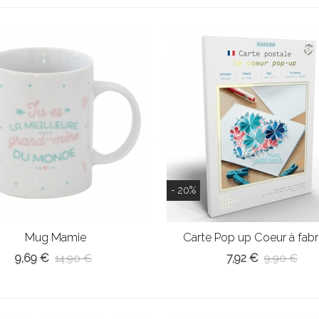
- 20%
Mug Mamie
Carte Pop up Coeur à fabr
9,69 €
7,92 €
14,90 €
9,90 €