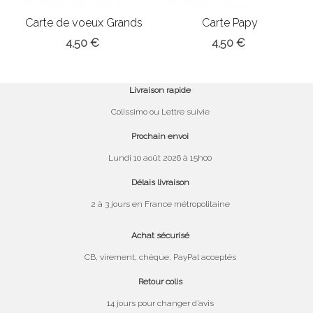
Carte de voeux Grands
Carte Papy
parents
4,50 €
4,50 €
Livraison rapide
Colissimo ou Lettre suivie
Prochain envoi
Lundi 10 août 2026 à 15h00
Délais livraison
2 à 3 jours en France métropolitaine
Achat sécurisé
CB, virement, chèque, PayPal acceptés
Retour colis
14 jours pour changer d’avis