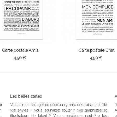
Carte postale Amis
Carte postale Chat
4,50 €
4,50 €
Les belles cartes
A
ur
Vous aimez changer de déco au rythme des saisons ou de
T
ni
vos envies ? Vous souhaitez soutenir des graphistes et
A
u,
illustrateurs de talent ? Vous apprécierez peut-être les
v