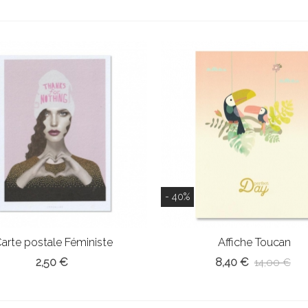
- 40%
arte postale Féministe
Affiche Toucan
2,50 €
8,40 €
14,00 €