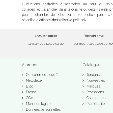
illustrations abstraites à accrocher au mur du salo
collages rétro à afficher dans la cuisine ou dessins enfanti
pour la chambre de bébé… Faites votre choix parmi cet
sélection d’
affiches décoratives
à petit prix !
Livraison rapide
Prochain envoi
Colissimo ou Lettre suivie
Vendredi 7 août 2026 à 15h0
A propos
Catalogue
Qui sommes-nous ?
Tendances
Newsletter
Nouveautés
Blog
Marques
Presse
Promotions
CGV
Code promo
Mentions légales
Plan du site
Données personnelles