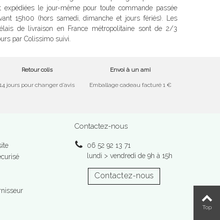
t expédiées le jour-même pour toute commande passée
vant 15h00 (hors samedi, dimanche et jours fériés). Les
élais de livraison en France métropolitaine sont de 2/3
ours par Colissimo suivi.
Retour colis
Envoi à un ami
14 jours pour changer d’avis
Emballage cadeau facturé 1 €
Contactez-nous
ite
06 52 92 13 71
lundi > vendredi de 9h à 15h
curisé
Contactez-nous
rnisseur
Top