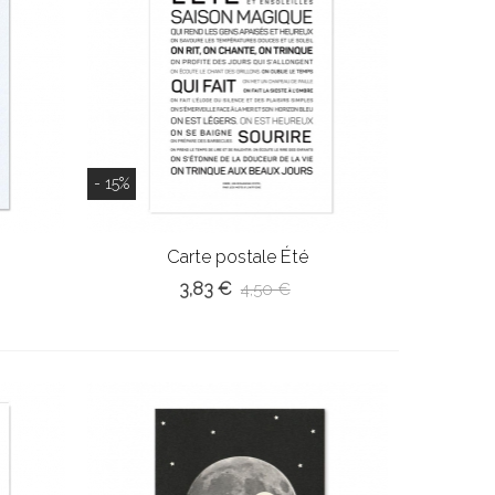
- 15%
Carte postale Été
3,83 €
4,50 €