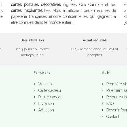
n,
cartes postales décoratives
signées Cité Candide et les
e
ns
cartes inspirantes
Les Mots à l’affiche : deux marques de
a
te
papeterie françaises encore confidentielles qui gagnent à
d
être connues dans le monde entier !
j
Délais livraison
Achat sécurisé
0
2 à 3 jours en France
CB, virement, chèque, PayPal
métropolitaine
acceptés
Services
Aide
Wishlist
Première vis
Carte cadeau
Paiement sé
Papier cadeau
Retour colis
Livraison
FAQ
Affiliation
Devenir fou
Contact