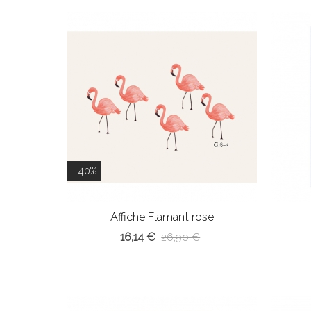
- 40%
Affiche Flamant rose
16,14 €
26,90 €