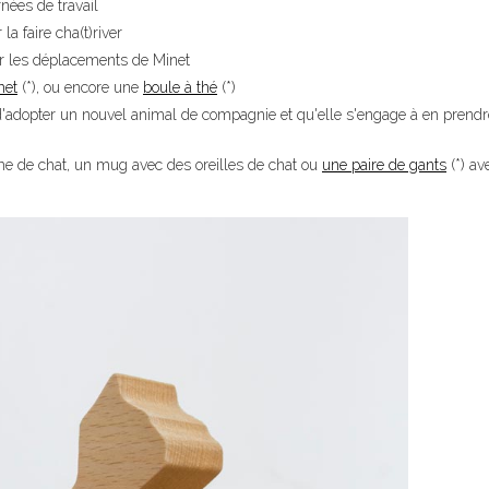
nées de travail
a faire cha(t)river
ter les déplacements de Minet
het
(*), ou encore une
boule à thé
(*)
on d'adopter un nouvel animal de compagnie et qu'elle s'engage à en prendr
 de chat, un mug avec des oreilles de chat ou
une paire de gants
(*) av