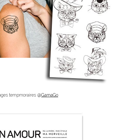
ages tempmoraires @
GamaGo