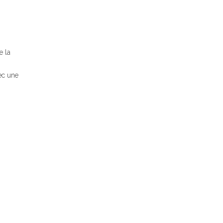
e la
ec une