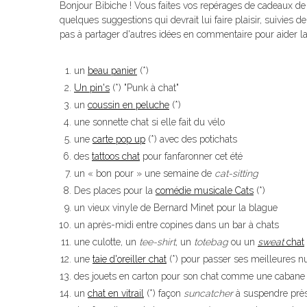
Bonjour Bibiche ! Vous faites vos repérages de cadeaux d
quelques suggestions qui devrait lui faire plaisir, suivies
pas à partager d'autres idées en commentaire pour aider
un
beau panier
(*)
Un pin's
(*) "Punk à chat"
un
coussin en peluche
(*)
une sonnette chat si elle fait du vélo
une
carte pop up
(*) avec des potichats
des
tattoos chat
pour fanfaronner cet été
un « bon pour » une semaine de
cat-sitting
Des places pour la
comédie musicale Cats
(*)
un vieux vinyle de Bernard Minet pour la blague
un après-midi entre copines dans un bar à chats
une culotte, un
tee-shirt
, un
totebag
ou un
sweat
chat
une
taie d'oreiller chat
(*) pour passer ses meilleures nu
des jouets en carton pour son chat comme une
cabane 
un
chat en vitrail
(*) façon
suncatcher
à suspendre près