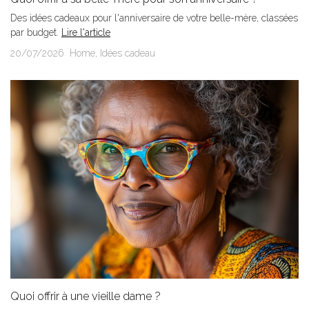
Des idées cadeaux pour l'anniversaire de votre belle-mère, classées
par budget.
Lire l'article
20/07/2026
Home
,
Idées cadeau
Quoi offrir à une vieille dame ?