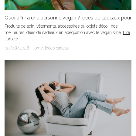
Quoi offrir à une personne vegan ? Idées de cadeaux pour
tous les...
Produits de soin, vêtements, accessoires ou objets déco : nos
meilleures idées de cadeaux en adéquation avec le véganisme.
Lire
l'article
05/08/2026
Home
,
Idées cadeau