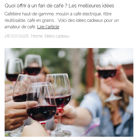
Quoi offrir à un fan de café ? Les meilleures idées
cadeaux pour...
Cafetière haut-de-gamme, moulin à café électrique, filtre
réutilisable, café en grains... Voici des idées cadeaux pour un
amateur de café.
Lire l'article
28/07/2026
Home
,
Idées cadeau