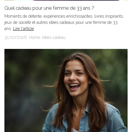
Quel cadeau pour une femme de 33 ans ?
Moments de détente, expériences enrichissantes, livres inspirants,
jeux de société et autres idées cadeaux pour une femme de 33
ans.
Lire l'article
31/07/2026
Home
,
Idées cadeau