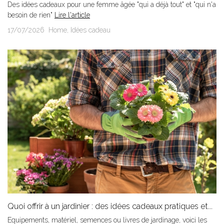
Des idées cadeaux pour une femme âgée "qui a déjà tout" et "qui n'a
besoin de rien"
Lire l'article
17/07/2026
Home
,
Idées cadeau
Quoi offrir à un jardinier : des idées cadeaux pratiques et...
Equipements, matériel, semences ou livres de jardinage, voici les