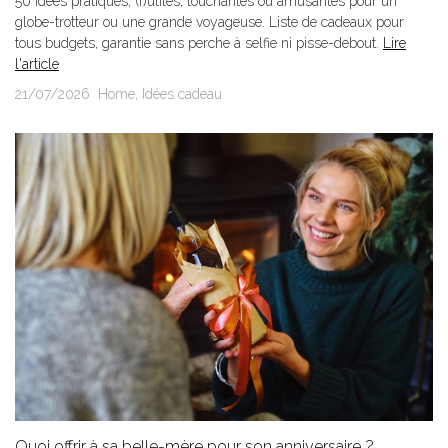
50 idées pratiques, (f)utiles, touchantes ou amusantes pour un
globe-trotteur ou une grande voyageuse. Liste de cadeaux pour
tous budgets, garantie sans perche à selfie ni pisse-debout.
Lire
l'article
21/07/2026
Home
,
Idées cadeau
Quoi offrir à sa belle-mère pour son anniversaire ?