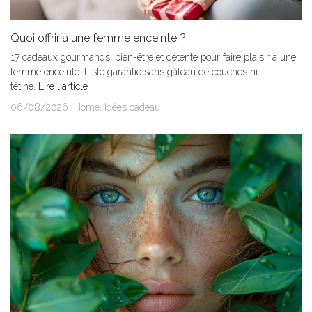
Quoi offrir à une femme enceinte ?
17 cadeaux gourmands, bien-être et détente pour faire plaisir à une
femme enceinte. Liste garantie sans gâteau de couches ni
tétine.
Lire l'article
06/08/2026
Home
,
Idées cadeau