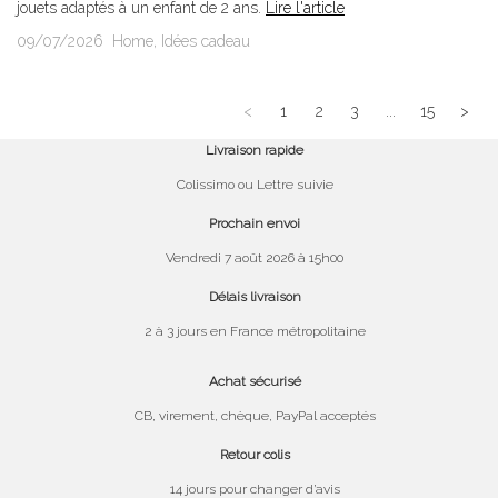
jouets adaptés à un enfant de 2 ans.
Lire l'article
09/07/2026
Home
,
Idées cadeau
<
1
2
3
...
15
>
Livraison rapide
Colissimo ou Lettre suivie
Prochain envoi
Vendredi 7 août 2026 à 15h00
Délais livraison
2 à 3 jours en France métropolitaine
Achat sécurisé
CB, virement, chèque, PayPal acceptés
Retour colis
14 jours pour changer d’avis