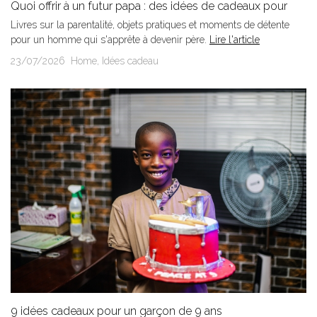
Quoi offrir à un futur papa : des idées de cadeaux pour
tous les...
Livres sur la parentalité, objets pratiques et moments de détente
pour un homme qui s'apprête à devenir père.
Lire l'article
23/07/2026
Home
,
Idées cadeau
9 idées cadeaux pour un garçon de 9 ans