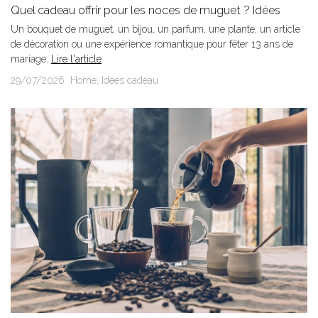
Quel cadeau offrir pour les noces de muguet ? Idées
originales et...
Un bouquet de muguet, un bijou, un parfum, une plante, un article
de décoration ou une expérience romantique pour fêter 13 ans de
mariage.
Lire l'article
29/07/2026
Home
,
Idées cadeau