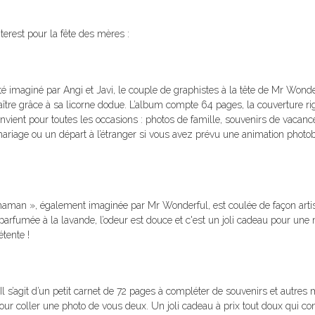
nterest pour la fête des mères :
é imaginé par Angi et Javi, le couple de graphistes à la tête de Mr Wonde
ître grâce à sa licorne dodue. L’album compte 64 pages, la couverture rig
convient pour toutes les occasions : photos de famille, souvenirs de vacan
mariage ou un départ à l’étranger si vous avez prévu une animation photo
 maman », également imaginée par Mr Wonderful, est coulée de façon arti
t parfumée à la lavande, l’odeur est douce et c'est un joli cadeau pour u
tente !
 Il s’agit d’un petit carnet de 72 pages à compléter de souvenirs et autres
r coller une photo de vous deux. Un joli cadeau à prix tout doux qui co