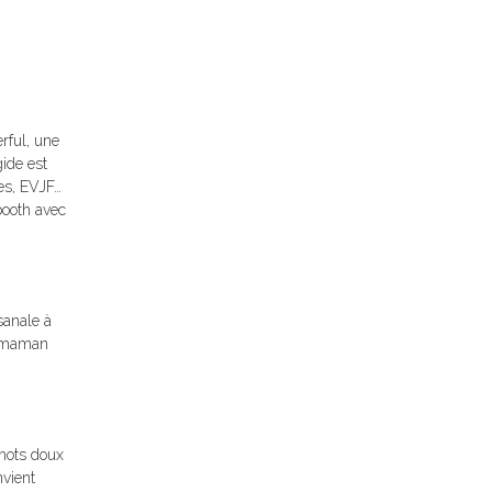
rful, une
ide est
ces, EVJF…
booth avec
sanale à
ne maman
 mots doux
nvient