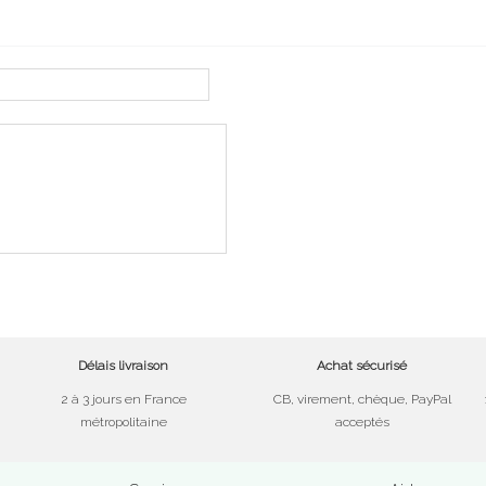
Délais livraison
Achat sécurisé
2 à 3 jours en France
CB, virement, chèque, PayPal
métropolitaine
acceptés