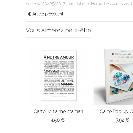
Posté le
20/05/2017
par
Juliette
Home
,
Les coulisses
,
I
Article précédent
Vous aimerez peut-être
Carte Je t'aime maman
Carte Pop up C
fabriquer
4,50 €
7,92 €