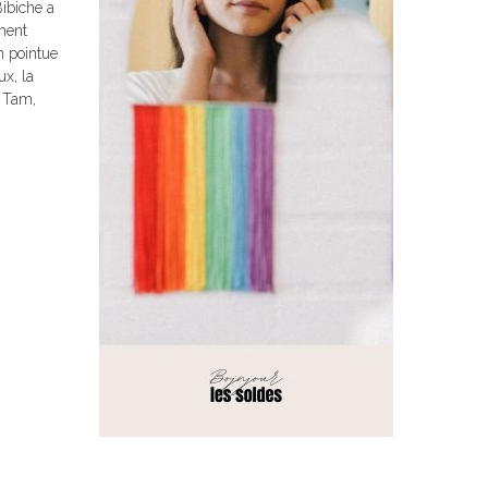
Bibiche a
iment
n pointue
x, la
m Tam,