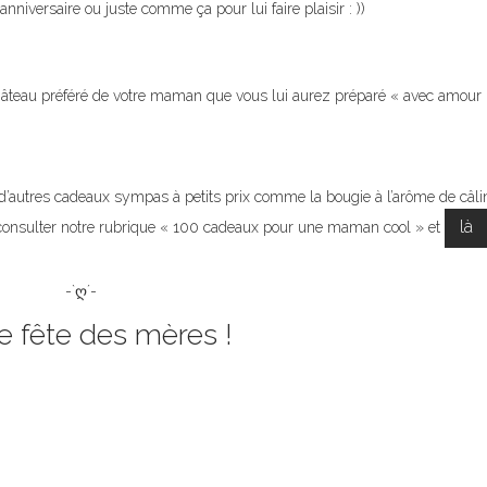
niversaire ou juste comme ça pour lui faire plaisir : ))
gâteau préféré de votre maman que vous lui aurez préparé « avec amour
s d’autres cadeaux sympas à petits prix comme la bougie à l’arôme de câli
là
onsulter notre rubrique « 100 cadeaux pour une maman cool » et
-`ღ´-
 fête des mères !