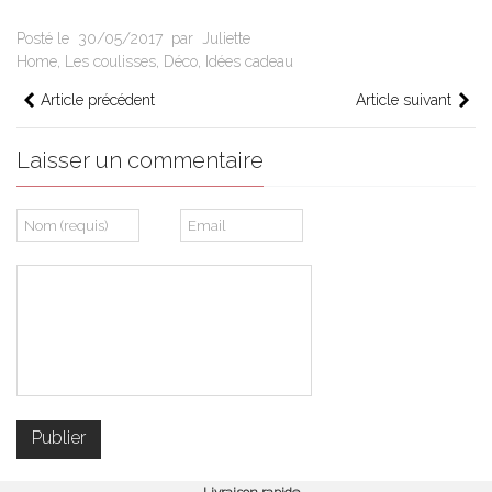
Posté le
30/05/2017
par
Juliette
Home
,
Les coulisses
,
Déco
,
Idées cadeau
Article précédent
Article suivant
Laisser un commentaire