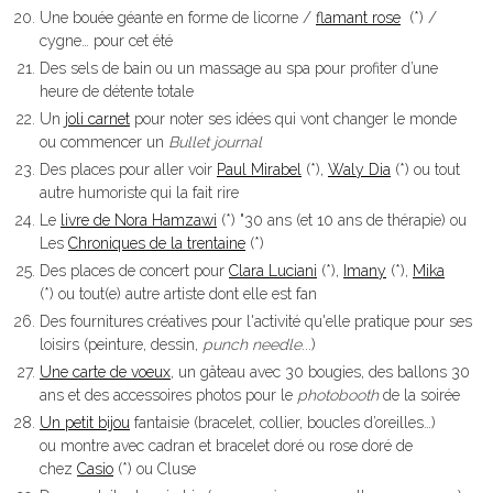
Une bouée géante en forme de licorne /
flamant rose
(*) /
cygne… pour cet été
Des sels de bain ou un massage au spa pour profiter d’une
heure de détente totale
Un
joli carnet
pour noter ses idées qui vont changer le monde
ou commencer un
Bullet journal
Des places pour aller voir
Paul Mirabel
(*),
Waly Dia
(*) ou tout
autre humoriste qui la fait rire
Le
livre de Nora Hamzawi
(*) "30 ans (et 10 ans de thérapie) ou
Les
Chroniques de la trentaine
(*)
Des places de concert pour
Clara Luciani
(*),
Imany
(*),
Mika
(*) ou tout(e) autre artiste dont elle est fan
Des fournitures créatives pour l'activité qu'elle pratique pour ses
loisirs (peinture, dessin,
punch needle
...)
Une carte de voeux
, un gâteau avec 30 bougies, des ballons 30
ans et des accessoires photos pour le
photobooth
de la soirée
Un petit bijou
fantaisie (bracelet, collier, boucles d’oreilles…)
ou montre avec cadran et bracelet doré ou rose doré de
chez
Casio
(*) ou Cluse