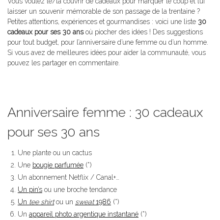
Vous voulez le/la couvrir de cadeaux pour marquer le coup et lui
laisser un souvenir mémorable de son passage de la trentaine ?
Petites attentions, expériences et gourmandises : voici une liste
30
cadeaux pour ses 30 ans
où piocher des idées ! Des suggestions
pour tout budget, pour l’anniversaire d’une femme ou d’un homme.
Si vous avez de meilleures idées pour aider la communauté, vous
pouvez les partager en commentaire.
Anniversaire femme : 30 cadeaux
pour ses 30 ans
Une plante ou un cactus
Une
bougie parfumée
(*)
Un abonnement Netflix / Canal+…
Un pin’s
ou une broche tendance
Un
tee shirt
ou un
sweat
1986
(*)
Un
appareil photo argentique instantané
(*)