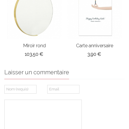
Miroir rond
Carte anniversaire
Bloomingville
Bougie
103,50 €
3,90 €
Laisser un commentaire