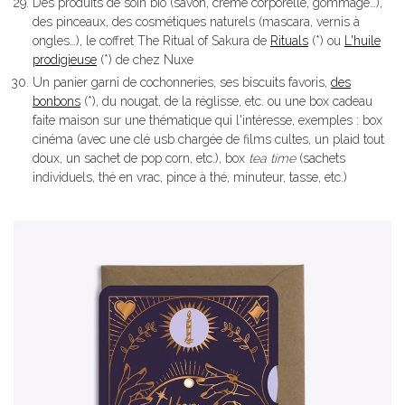
Des produits de soin bio (savon, crème corporelle, gommage…),
des pinceaux, des cosmétiques naturels (mascara, vernis à
ongles…), le coffret The Ritual of Sakura de
Rituals
(*) ou
L'huile
prodigieuse
(*) de chez Nuxe
Un panier garni de cochonneries, ses biscuits favoris,
des
bonbons
(*), du nougat, de la réglisse, etc. ou une box cadeau
faite maison sur une thématique qui l'intéresse, exemples : box
cinéma (avec une clé usb chargée de films cultes, un plaid tout
doux, un sachet de pop corn, etc.), box
tea time
(sachets
individuels, thé en vrac, pince à thé, minuteur, tasse, etc.)