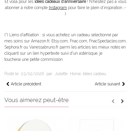
Et voilà pour les
idées cadeaux d'anniversaire
! N’hésitez pas à vous
abonner à notre compte
Instagram
pour faire le plein d’inspiration ;-
)
(*) Liens d'affiliation : si vous achetez un cadeau sélectionné par
mes soins sur Amazon.fr, Etsy.com, Fnac.com, FnacSpectacles.com,
Sephora.fr ou Vanessabruno.fr parmi les articles les mieux notés en
cliquant sur un lien hypertexte suivi d'un astérisque, je
toucherai une petite commission.
Posté le
03/02/2026
par
Juliette
Home
,
Idées cadeau
Article précédent
Article suivant
Vous aimerez peut-être