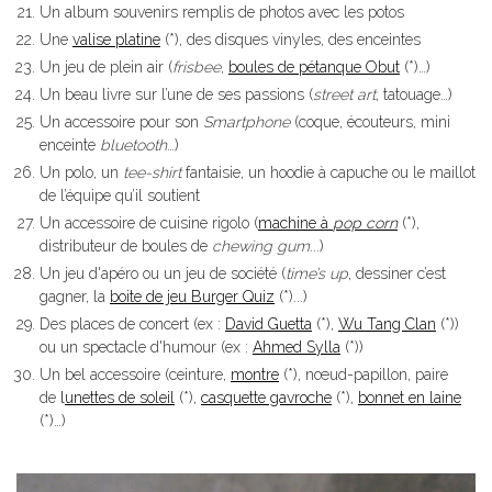
Un album souvenirs remplis de photos avec les potos
Une
valise platine
(*), des disques vinyles, des enceintes
Un jeu de plein air (
frisbee
,
boules de pétanque Obut
(*)…)
Un beau livre sur l’une de ses passions (
street art
, tatouage…)
Un accessoire pour son
Smartphone
(coque, écouteurs, mini
enceinte
bluetooth
…)
Un polo, un
tee-shirt
fantaisie, un hoodie à capuche ou le maillot
de l’équipe qu’il soutient
Un accessoire de cuisine rigolo (
machine à
pop corn
(*),
distributeur de boules de
chewing gum
...)
Un jeu d'apéro ou un jeu de société (
time’s up
, dessiner c’est
gagner, la
boite de jeu Burger Quiz
(*)...)
Des places de concert (ex :
David Guetta
(*),
Wu Tang Clan
(*))
ou un spectacle d'humour (ex :
Ahmed Sylla
(*))
Un bel accessoire (ceinture,
montre
(*), nœud-papillon, paire
de
l
unettes de soleil
(*),
casquette gavroche
(*),
bonnet en laine
(*)…)