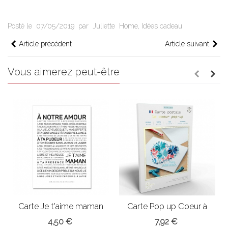
Posté le
07/05/2019
par
Juliette
Home
,
Idées cadeau
Article précédent
Article suivant
Vous aimerez peut-être
Carte Je t'aime maman
Carte Pop up Coeur à
fabriquer
4,50 €
7,92 €