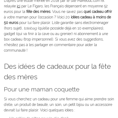
D’après une étude menée en 2018 par le site MaReduc.com et
relayée
ici
par Le Figaro, les Français dépensent en moyenne 52
euros pour la
fête des mères
. Vous ne savez pas
quel cadeau offrir
à votre maman pour l’occasion ? Voici 20
idées cadeau à moins de
50 euros
pour lui faire plaisir. Liste garantie sans électroménager
(hors sujet),
totebag
(qu’elle possède déjà en 10 exemplaires),
gadget (qui va finir à la cave ou au grenier) ni abonnement à une
box cadeau (trop impersonnel). Si vous avez des suggestions,
n’hésitez pas à les partager en commentaire pour aider la
communauté !
Des idées de cadeaux pour la fête
des mères
Pour une maman coquette
Si vous cherchez un cadeau pour une femme qui aime prendre soin
d’elle, un produit de beauté, un soin, un petit bijou ou un accessoire
devrait lui faire plaisir. Voici quelques idées :