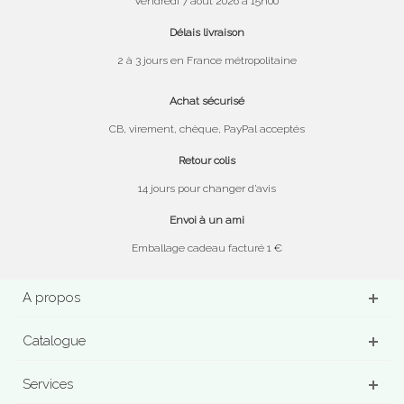
Vendredi 7 août 2026 à 15h00
Délais livraison
2 à 3 jours en France métropolitaine
Achat sécurisé
CB, virement, chèque, PayPal acceptés
Retour colis
14 jours pour changer d’avis
Envoi à un ami
Emballage cadeau facturé 1 €
A propos
Catalogue
Services