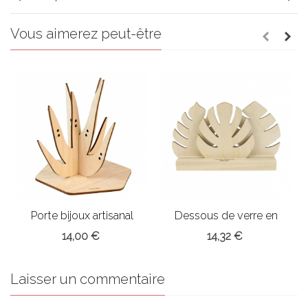
Vous aimerez peut-être
Porte bijoux artisanal
Dessous de verre en
bois x3
14,00 €
14,32 €
Laisser un commentaire