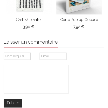
Carte à planter
Carte Pop up Coeur à
Anniversaire
fabriquer
3,90 €
7,92 €
Laisser un commentaire