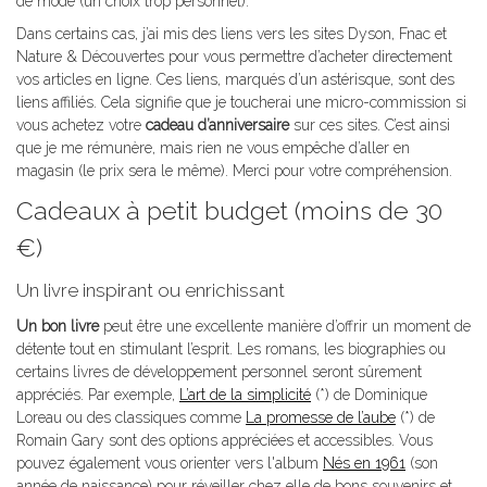
de mode (un choix trop personnel).
Dans certains cas, j’ai mis des liens vers les sites Dyson, Fnac et
Nature & Découvertes pour vous permettre d’acheter directement
vos articles en ligne. Ces liens, marqués d’un astérisque, sont des
liens affiliés. Cela signifie que je toucherai une micro-commission si
vous achetez votre
cadeau d’anniversaire
sur ces sites. C’est ainsi
que je me rémunère, mais rien ne vous empêche d’aller en
magasin (le prix sera le même). Merci pour votre compréhension.
Cadeaux à petit budget (moins de 30
€)
Un livre inspirant ou enrichissant
Un bon livre
peut être une excellente manière d’offrir un moment de
détente tout en stimulant l’esprit. Les romans, les biographies ou
certains livres de développement personnel seront sûrement
appréciés. Par exemple,
L’art de la simplicité
(*) de Dominique
Loreau ou des classiques comme
La promesse de l’aube
(*) de
Romain Gary sont des options appréciées et accessibles. Vous
pouvez également vous orienter vers l'album
Nés en 1961
(son
année de naissance) pour réveiller chez elle de bons souvenirs et