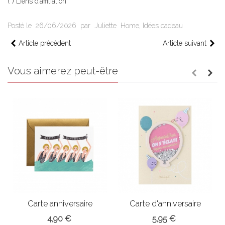
(*) Liens d’affiliation
Posté le
26/06/2026
par
Juliette
Home
,
Idées cadeau
Article précédent
Article suivant
Vous aimerez peut-être
Carte anniversaire
Carte d'anniversaire
Piscine
Paillette
4,90 €
5,95 €