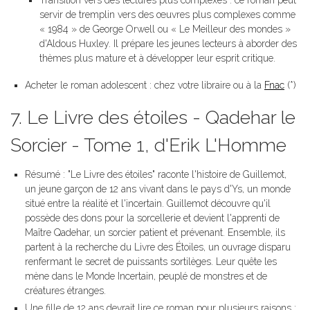
Transition vers des lectures plus complexes : ce roman peut
servir de tremplin vers des œuvres plus complexes comme
« 1984 » de George Orwell ou « Le Meilleur des mondes »
d'Aldous Huxley. Il prépare les jeunes lecteurs à aborder des
thèmes plus mature et à développer leur esprit critique.
Acheter le roman adolescent : chez votre libraire ou à la
Fnac
(*)
7. Le Livre des étoiles - Qadehar le
Sorcier - Tome 1, d'Erik L'Homme
Résumé : "Le Livre des étoiles" raconte l'histoire de Guillemot,
un jeune garçon de 12 ans vivant dans le pays d'Ys, un monde
situé entre la réalité et l'incertain. Guillemot découvre qu'il
possède des dons pour la sorcellerie et devient l'apprenti de
Maître Qadehar, un sorcier patient et prévenant. Ensemble, ils
partent à la recherche du Livre des Étoiles, un ouvrage disparu
renfermant le secret de puissants sortilèges. Leur quête les
mène dans le Monde Incertain, peuplé de monstres et de
créatures étranges.
Une fille de 12 ans devrait lire ce roman pour plusieurs raisons :