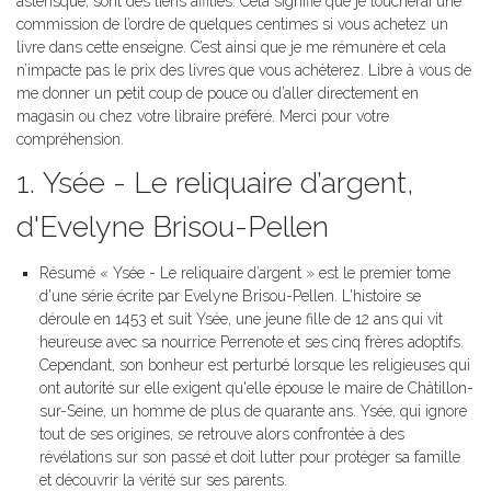
astérisque, sont des liens affiliés. Cela signifie que je toucherai une
commission de l’ordre de quelques centimes si vous achetez un
livre dans cette enseigne. C’est ainsi que je me rémunère et cela
n’impacte pas le prix des livres que vous achèterez. Libre à vous de
me donner un petit coup de pouce ou d’aller directement en
magasin ou chez votre libraire préféré. Merci pour votre
compréhension.
1. Ysée - Le reliquaire d’argent,
d'Evelyne Brisou-Pellen
Résumé « Ysée - Le reliquaire d’argent » est le premier tome
d'une série écrite par Evelyne Brisou-Pellen. L'histoire se
déroule en 1453 et suit Ysée, une jeune fille de 12 ans qui vit
heureuse avec sa nourrice Perrenote et ses cinq frères adoptifs.
Cependant, son bonheur est perturbé lorsque les religieuses qui
ont autorité sur elle exigent qu'elle épouse le maire de Châtillon-
sur-Seine, un homme de plus de quarante ans. Ysée, qui ignore
tout de ses origines, se retrouve alors confrontée à des
révélations sur son passé et doit lutter pour protéger sa famille
et découvrir la vérité sur ses parents.