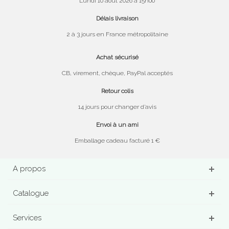
Lundi 10 août 2026 à 15h00
Délais livraison
2 à 3 jours en France métropolitaine
Achat sécurisé
CB, virement, chèque, PayPal acceptés
Retour colis
14 jours pour changer d’avis
Envoi à un ami
Emballage cadeau facturé 1 €
A propos
Catalogue
Services