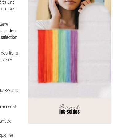
érer une
 ou avec
perte
rcher
des
e
sélection
 des liens
r votre
 de 80 ans
n moment
tant de
quoi ne