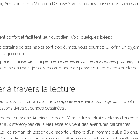
lix, Amazon Prime Video ou Disney+ ? Vous pourrez passer des soirées 
 confort et facilitent leur quotidien. Voici quelques idées :
 certains de ses habits sont trop élimés, vous pourriez lui offrir un pyja
au quotidien.
mple et intuitive peut lui permettre de rester connecté avec ses proches, li
er sa prise en main, je vous recommande de passer du temps ensemble pou
er à travers la lecture
ez choisir un roman dont le protagoniste a environ son âge pour lui offrir
stions livres et bandes dessinées :
es met en scène Antoine, Pierrot et Mimile, trois retraités pleins d'énergie,
r aux stéréotypes de la vieillesse et vivent des aventures palpitantes.
le : ce roman philosophique raconte l’histoire d’un homme qui, à 80 ans
st un livre inspirant qui pourrait offrir à votre proche une belle réflexion