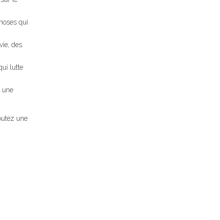
choses qui
vie, des
ui lutte
s une
joutez une