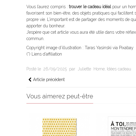
Vous l’aurez compris :
trouver le cadeau idéal
pour un homme
favorisent son bien-être, des objets pratiques qui facilitent
propre vie. L’important est de partager des moments de qu
apporter du bonheur.
J’espère que cet article vous aura été utile dans votre réfl
commun.
Copyright image d’illustration : Taras Yasinski via Pixabay
(*) Liens d’affiliation
Posté le
26/09/2025
par
Juliette
Home
,
Idées cadeau
Article précédent
Vous aimerez peut-être