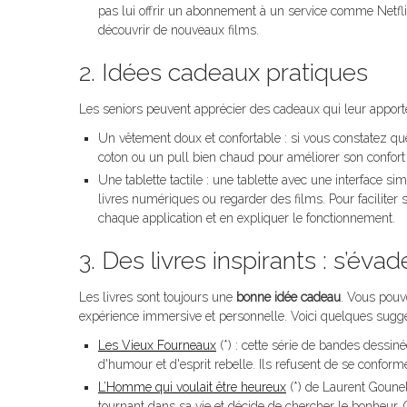
pas lui offrir un abonnement à un service comme Netf
découvrir de nouveaux films.
2. Idées cadeaux pratiques
Les seniors peuvent apprécier des cadeaux qui leur apportent
Un vêtement doux et confortable : si vous constatez que
coton ou un pull bien chaud pour améliorer son confort 
Une tablette tactile : une tablette avec une interface si
livres numériques ou regarder des films. Pour facilit
chaque application et en expliquer le fonctionnement.
3. Des livres inspirants : s’évad
Les livres sont toujours une
bonne idée cadeau
. Vous pouv
expérience immersive et personnelle. Voici quelques sugge
Les Vieux Fourneaux
(*) : cette série de bandes dessiné
d'humour et d'esprit rebelle. Ils refusent de se conforme
L’Homme qui voulait être heureux
(*) de Laurent Gounel
tournant dans sa vie et décide de chercher le bonheur. C’e