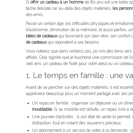
Si
offrir un cadeau à un homme
de 80 ans est une belle opp
tâche délicate car au-delà des objets matériels,
les person
des amis.
Passé un certain âge, les difficultés physiques et émotionn
d’autonomie, diminution de la mémoire, et aussi parfois, un
idées de cadeaux
qui favorisent son bien-être, son confor
de cadeaux
qui répondent à ces besoins.
Vous noterez que dans certains cas, j’ai mis des liens vers
affiliés. Cela signifie que je toucherai une commission de 
vieil ami, un cadeau de Noël pour votre aïeul ou un cadeau
1. Le temps en famille : une va
Avant de se pencher sur des objets matériels, il est ess
appréciera beaucoup plus un moment partagé avec ses pro
Un repas en famille : organiser un déjeuner ou un dîne
inoubliable
. Si sa mobilité est réduite, un repas livré à
Une journée d’activités : si son état de santé le permet
distraction, tout en créant des souvenirs précieux.
Un abonnement à un service de vidéo à la demande : pou