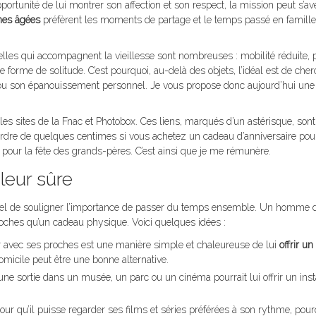
ortunité de lui montrer son affection et son respect, la mission peut s’av
nes âgées
préfèrent les moments de partage et le temps passé en famille
elles qui accompagnent la vieillesse sont nombreuses : mobilité réduite, 
e forme de solitude. C’est pourquoi, au-delà des objets, l’idéal est de che
t ou son épanouissement personnel. Je vous propose donc aujourd’hui un
 les sites de la Fnac et Photobox. Ces liens, marqués d’un astérisque, sont
l’ordre de quelques centimes si vous achetez un cadeau d’anniversaire pou
 pour la fête des grands-pères. C’est ainsi que je me rémunère.
leur sûre
entiel de souligner l’importance de passer du temps ensemble. Un homme
ches qu’un cadeau physique. Voici quelques idées :
r avec ses proches est une manière simple et chaleureuse de lui
offrir u
 domicile peut être une bonne alternative.
, une sortie dans un musée, un parc ou un cinéma pourrait lui offrir un ins
r qu’il puisse regarder ses films et séries préférées à son rythme, pour