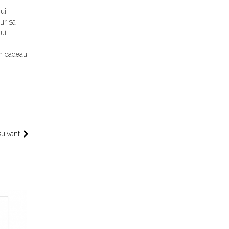
ui
sur sa
ui
un cadeau
suivant