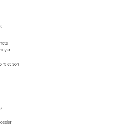
s
 mots
n moyen
ire et son
s
dossier