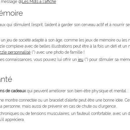
à message @
Les Mots à l'affiche
 mémoire
i stimulent l’esprit, l’aident à garder son cerveau actif et à nourrir se
if, un jeu de société adapté à son âge, comme les jeux de mémoire ou les
le complexe avec de belles illustrations peut être à la fois un défi et u
zle personnalisé
(*) avec une photo de famille !
 ses connaissances, vous pouvez lui offrir un
jeu
(*) pour stimuler sa mémo
anté
ons de cadeaux
qui peuvent améliorer son bien-être physique et mental :
une montre connectée ou un bracelet d’alerte peut être une bonne idée. Ce
 la personne, mais aussi de prévenir en cas de chute ou d’urgence.
 chroniques ou de tensions musculaires, un fauteuil confortable, avec un 
’il appréciera.