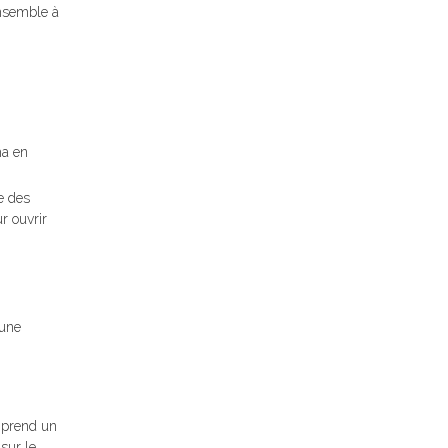
ensemble à
ma en
re des
r ouvrir
 une
, prend un
 sur le