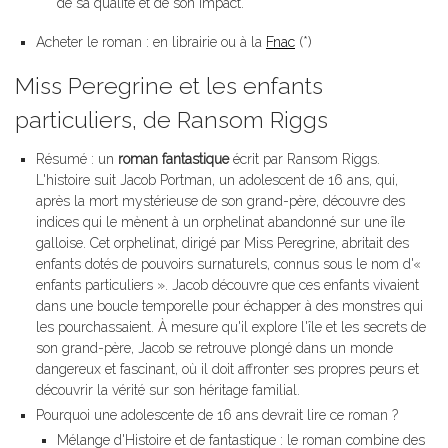
de sa qualité et de son impact.
Acheter le roman : en librairie ou à la
Fnac
(*)
Miss Peregrine et les enfants
particuliers, de Ransom Riggs
Résumé : un
roman fantastique
écrit par Ransom Riggs.
L'histoire suit Jacob Portman, un adolescent de 16 ans, qui,
après la mort mystérieuse de son grand-père, découvre des
indices qui le mènent à un orphelinat abandonné sur une île
galloise. Cet orphelinat, dirigé par Miss Peregrine, abritait des
enfants dotés de pouvoirs surnaturels, connus sous le nom d'«
enfants particuliers ». Jacob découvre que ces enfants vivaient
dans une boucle temporelle pour échapper à des monstres qui
les pourchassaient. À mesure qu'il explore l'île et les secrets de
son grand-père, Jacob se retrouve plongé dans un monde
dangereux et fascinant, où il doit affronter ses propres peurs et
découvrir la vérité sur son héritage familial.
Pourquoi une adolescente de 16 ans devrait lire ce roman ?
Mélange d'Histoire et de fantastique : le roman combine des