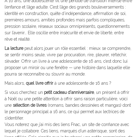
À 16 ans, une adolescente vit une période de transition intense entre
l’enfance et l’âge adulte. C’est l’âge des grands bouleversements :
identité en construction, quête d’indépendance, affirmation de soi,
premières amours, amitiés profondes mais parfois compliquées,
pression scolaire, réseaux sociaux omniprésents, questionnements
sur l’avenir… Elle oscille entre insécurité et envie de liberté, entre
rêve et réalité.
La lecture
peut alors jouer un rôle essentiel : mieux se comprendre,
se sentir moins seule, vivre par procuration, rire, pleurer, réfléchir,
s’évader. Offrir un livre à une adolescente de 16 ans, c’est donc lui
proposer un miroir ou une fenêtre — une histoire dans laquelle elle
pourra se reconnaître ou s’ouvrir au monde.
Mais alors,
quel livre offrir
à une adolescente de 16 ans ?
Si vous cherchez un
petit cadeau d'anniversaire
, un présent à offrir
à Noël ou une petite attention à offrir sans raison particulière, voici
une
sélection de livres
(romans, bandes dessinées et mangas) dont
le personnage principal a 16 ans, ce qui permet aux lectrices de
s’identifier.
Vous noterez que j’ai mis des liens Fnac, un site de confiance avec
lequel je collabore. Ces liens, marqués d’un astérisque, sont des