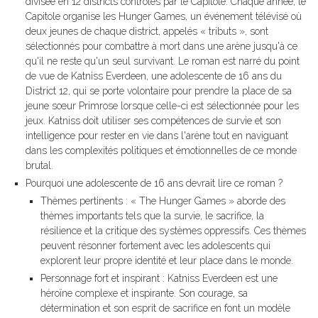
divisée en 12 districts contrôlés par le Capitole. Chaque année, le
Capitole organise les Hunger Games, un événement télévisé où
deux jeunes de chaque district, appelés « tributs », sont
sélectionnés pour combattre à mort dans une arène jusqu'à ce
qu'il ne reste qu'un seul survivant. Le roman est narré du point
de vue de Katniss Everdeen, une adolescente de 16 ans du
District 12, qui se porte volontaire pour prendre la place de sa
jeune sœur Primrose lorsque celle-ci est sélectionnée pour les
jeux. Katniss doit utiliser ses compétences de survie et son
intelligence pour rester en vie dans l'arène tout en naviguant
dans les complexités politiques et émotionnelles de ce monde
brutal.
Pourquoi une adolescente de 16 ans devrait lire ce roman ?
Thèmes pertinents : « The Hunger Games » aborde des
thèmes importants tels que la survie, le sacrifice, la
résilience et la critique des systèmes oppressifs. Ces thèmes
peuvent résonner fortement avec les adolescents qui
explorent leur propre identité et leur place dans le monde.
Personnage fort et inspirant : Katniss Everdeen est une
héroïne complexe et inspirante. Son courage, sa
détermination et son esprit de sacrifice en font un modèle