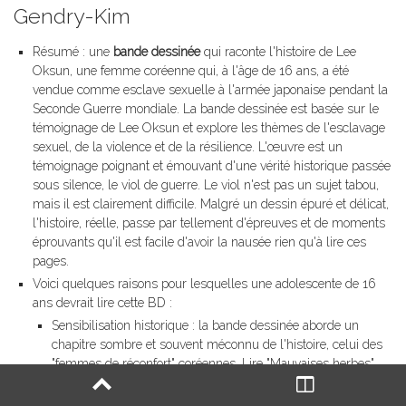
Gendry-Kim
Résumé : une
bande dessinée
qui raconte l'histoire de Lee
Oksun, une femme coréenne qui, à l'âge de 16 ans, a été
vendue comme esclave sexuelle à l'armée japonaise pendant la
Seconde Guerre mondiale. La bande dessinée est basée sur le
témoignage de Lee Oksun et explore les thèmes de l'esclavage
sexuel, de la violence et de la résilience. L'œuvre est un
témoignage poignant et émouvant d'une vérité historique passée
sous silence, le viol de guerre. Le viol n'est pas un sujet tabou,
mais il est clairement difficile. Malgré un dessin épuré et délicat,
l'histoire, réelle, passe par tellement d'épreuves et de moments
éprouvants qu'il est facile d'avoir la nausée rien qu'à lire ces
pages.
Voici quelques raisons pour lesquelles une adolescente de 16
ans devrait lire cette BD :
Sensibilisation historique : la bande dessinée aborde un
chapitre sombre et souvent méconnu de l'histoire, celui des
"femmes de réconfort" coréennes. Lire "Mauvaises herbes"
permet de comprendre les horreurs perpétrées par une
armée sur des populations civiles et en particulier sur les