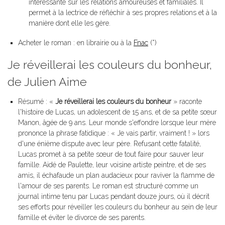
intéressante sur les relations amoureuses et familiales. Il
permet à la lectrice de réfléchir à ses propres relations et à la
manière dont elle les gère.
Acheter le roman : en librairie ou à la
Fnac
(*)
Je réveillerai les couleurs du bonheur,
de Julien Aime
Résumé : «
Je réveillerai les couleurs du bonheur
» raconte
l'histoire de Lucas, un adolescent de 15 ans, et de sa petite sœur
Manon, âgée de 9 ans. Leur monde s'effondre lorsque leur mère
prononce la phrase fatidique : « Je vais partir, vraiment ! » lors
d'une énième dispute avec leur père. Refusant cette fatalité,
Lucas promet à sa petite sœur de tout faire pour sauver leur
famille. Aidé de Paulette, leur voisine artiste peintre, et de ses
amis, il échafaude un plan audacieux pour raviver la flamme de
l'amour de ses parents. Le roman est structuré comme un
journal intime tenu par Lucas pendant douze jours, où il décrit
ses efforts pour réveiller les couleurs du bonheur au sein de leur
famille et éviter le divorce de ses parents.