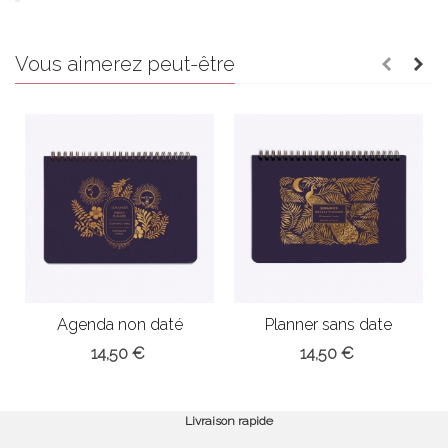
Vous aimerez peut-être
Agenda non daté
Planner sans date
(modèle Solar)
(modèle Paon...
14,50 €
14,50 €
Livraison rapide