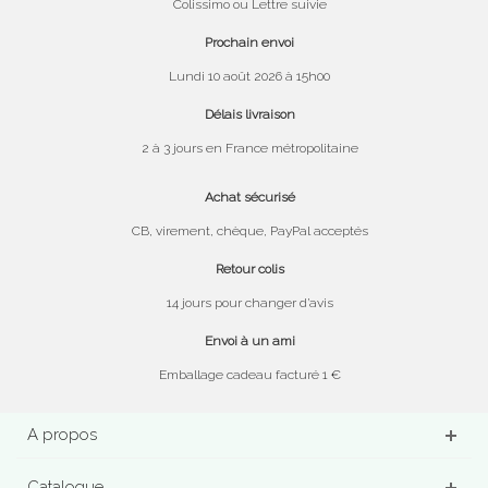
Colissimo ou Lettre suivie
Prochain envoi
Lundi 10 août 2026 à 15h00
Délais livraison
2 à 3 jours en France métropolitaine
Achat sécurisé
CB, virement, chèque, PayPal acceptés
Retour colis
14 jours pour changer d’avis
Envoi à un ami
Emballage cadeau facturé 1 €
A propos
Catalogue