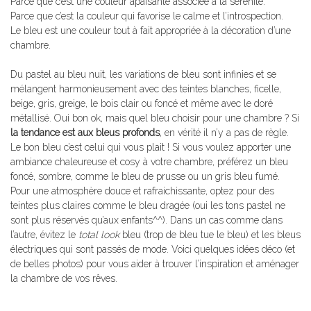
Parce que c’est une couleur apaisante associée à la sérénité.
Parce que c’est la couleur qui favorise le calme et l’introspection.
Le bleu est une couleur tout à fait appropriée à la décoration d’une
chambre.
Du pastel au bleu nuit, les variations de bleu sont infinies et se
mélangent harmonieusement avec des teintes blanches, ficelle,
beige, gris, greige, le bois clair ou foncé et même avec le doré
métallisé. Oui bon ok, mais quel bleu choisir pour une chambre ? Si
la tendance est aux bleus profonds
, en vérité il n’y a pas de règle.
Le bon bleu c’est celui qui vous plait ! Si vous voulez apporter une
ambiance chaleureuse et cosy à votre chambre, préférez un bleu
foncé, sombre, comme le bleu de prusse ou un gris bleu fumé.
Pour une atmosphère douce et rafraichissante, optez pour des
teintes plus claires comme le bleu dragée (oui les tons pastel ne
sont plus réservés qu’aux enfants^^). Dans un cas comme dans
l’autre, évitez le
total look
bleu (trop de bleu tue le bleu) et les bleus
électriques qui sont passés de mode. Voici quelques idées déco (et
de belles photos) pour vous aider à trouver l’inspiration et aménager
la chambre de vos rêves.