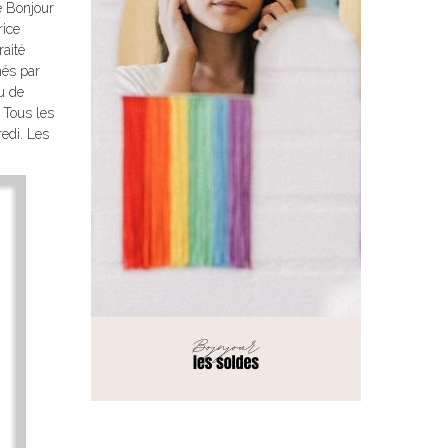
e Bonjour
rice
raité
és par
u de
 Tous les
edi. Les