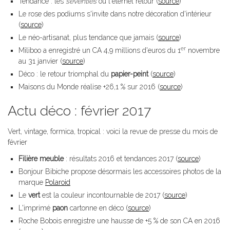
Tendance : les
seventies
ou l'éternel retour (
source
)
Le rose des podiums s'invite dans notre décoration d'intérieur
(
source
)
Le néo-artisanat, plus tendance que jamais (
source
)
er
Miliboo a enregistré un CA 4,9 millions d'euros du 1
novembre
au 31 janvier (
source
)
Déco : le retour triomphal du
papier-peint
(
source
)
Maisons du Monde réalise +26,1 % sur 2016 (
source
)
Actu déco : février 2017
Vert, vintage, formica, tropical : voici la revue de presse du mois de
février
Filière meuble
: résultats 2016 et tendances 2017 (
source
)
Bonjour Bibiche propose désormais les accessoires photos de la
marque
Polaroid
Le
vert
est la couleur incontournable de 2017 (
source
)
L'imprimé
paon
cartonne en déco (
source
)
Roche Bobois enregistre une hausse de +5 % de son CA en 2016