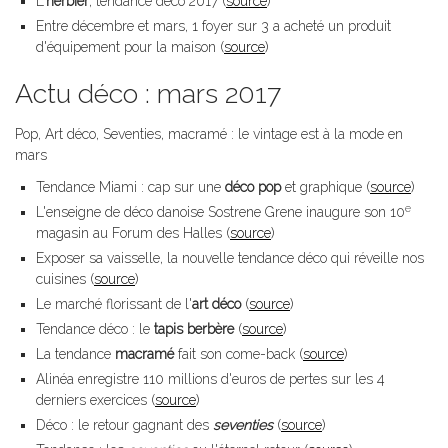
L'
herbier
, tendance déco 2017 (
source
)
Entre décembre et mars, 1 foyer sur 3 a acheté un produit
d'équipement pour la maison (
source
)
Actu déco : mars 2017
Pop, Art déco, Seventies, macramé : le vintage est à la mode en
mars
Tendance Miami : cap sur une
déco pop
et graphique (
source
)
e
L'enseigne de déco danoise Sostrene Grene inaugure son 10
magasin au Forum des Halles (
source
)
Exposer sa vaisselle, la nouvelle tendance déco qui réveille nos
cuisines (
source
)
Le marché florissant de l'
art déco
(
source
)
Tendance déco : le
tapis berbère
(
source
)
La tendance
macramé
fait son come-back (
source
)
Alinéa enregistre 110 millions d'euros de pertes sur les 4
derniers exercices (
source
)
Déco : le retour gagnant des
seventies
(
source
)