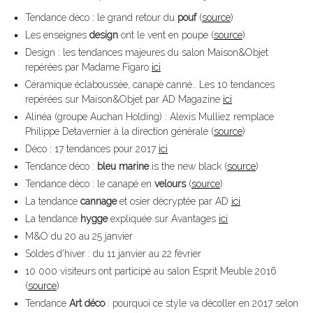
Tendance déco : le grand retour du
pouf
(
source
)
Les enseignes
design
ont le vent en poupe (
source
)
Design : les tendances majeures du salon Maison&Objet
repérées par Madame Figaro
ici
Céramique éclaboussée, canapé canné.. Les 10 tendances
repérées sur Maison&Objet par AD Magazine
ici
Alinéa (groupe Auchan Holding) : Alexis Mulliez remplace
Philippe Detavernier à la direction générale (
source
)
Déco : 17 tendances pour 2017
ici
Tendance déco :
bleu marine
is the new black (
source
)
Tendance déco : le canapé en
velours
(
source
)
La tendance
cannage
et osier décryptée par AD
ici
La tendance
hygge
expliquée sur Avantages
ici
M&O du 20 au 25 janvier
Soldes d'hiver : du 11 janvier au 22 février
10 000 visiteurs ont participé au salon Esprit Meuble 2016
(
source
)
Tendance
Art déco
: pourquoi ce style va décoller en 2017 selon