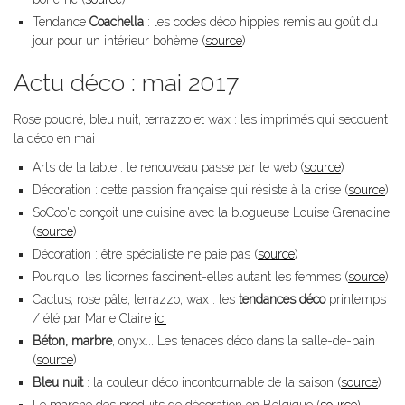
Tendance
Coachella
: les codes déco hippies remis au goût du
jour pour un intérieur bohème (
source
)
Actu déco : mai 2017
Rose poudré, bleu nuit, terrazzo et wax : les imprimés qui secouent
la déco en mai
Arts de la table : le renouveau passe par le web (
source
)
Décoration : cette passion française qui résiste à la crise (
source
)
SoCoo'c conçoit une cuisine avec la blogueuse Louise Grenadine
(
source
)
Décoration : être spécialiste ne paie pas (
source
)
Pourquoi les licornes fascinent-elles autant les femmes (
source
)
Cactus, rose pâle, terrazzo, wax : les
tendances déco
printemps
/ été par Marie Claire
ici
Béton, marbre
, onyx... Les tenaces déco dans la salle-de-bain
(
source
)
Bleu nuit
: la couleur déco incontournable de la saison (
source
)