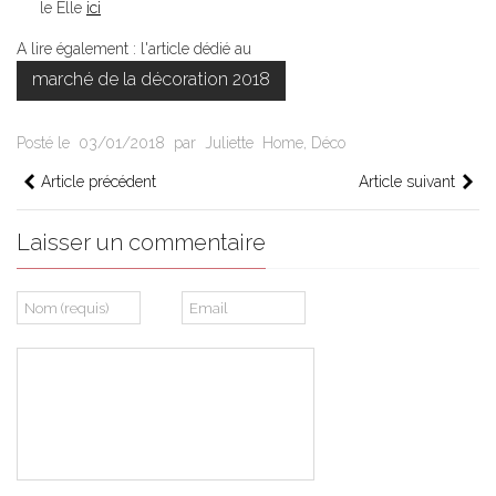
le Elle
ici
A lire également : l'article dédié au
marché de la décoration 2018
Posté le
03/01/2018
par
Juliette
Home
,
Déco
Article précédent
Article suivant
Laisser un commentaire