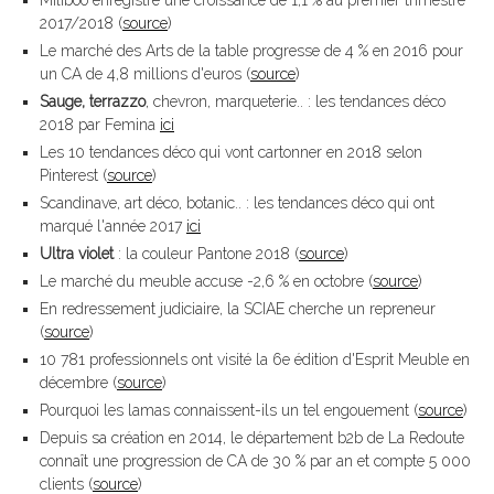
Miliboo enregistre une croissance de 1,1 % au premier trimestre
2017/2018 (
source
)
Le marché des Arts de la table progresse de 4 % en 2016 pour
un CA de 4,8 millions d'euros (
source
)
Sauge, terrazzo
, chevron, marqueterie.. : les tendances déco
2018 par Femina
ici
Les 10 tendances déco qui vont cartonner en 2018 selon
Pinterest (
source
)
Scandinave, art déco, botanic.. : les tendances déco qui ont
marqué l'année 2017
ici
Ultra violet
: la couleur Pantone 2018 (
source
)
Le marché du meuble accuse -2,6 % en octobre (
source
)
En redressement judiciaire, la SCIAE cherche un repreneur
(
source
)
10 781 professionnels ont visité la 6e édition d'Esprit Meuble en
décembre (
source
)
Pourquoi les lamas connaissent-ils un tel engouement (
source
)
Depuis sa création en 2014, le département b2b de La Redoute
connaît une progression de CA de 30 % par an et compte 5 000
clients (
source
)