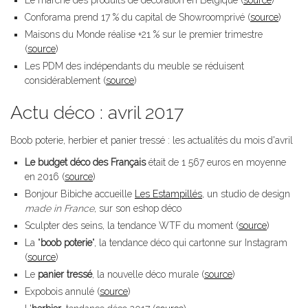
Le marché des produits de décoration en Belgique (
source
)
Conforama prend 17 % du capital de Showroomprivé (
source
)
Maisons du Monde réalise +21 % sur le premier trimestre
(
source
)
Les PDM des indépendants du meuble se réduisent
considérablement (
source
)
Actu déco : avril 2017
Boob poterie, herbier et panier tressé : les actualités du mois d'avril
Le budget déco des Français
était de 1 567 euros en moyenne
en 2016 (
source
)
Bonjour Bibiche accueille
Les Estampillés
, un studio de design
made in France
, sur son eshop déco
Sculpter des seins, la tendance WTF du moment (
source
)
La "
boob poterie
", la tendance déco qui cartonne sur Instagram
(
source
)
Le
panier tressé
, la nouvelle déco murale (
source
)
Expobois annulé (
source
)