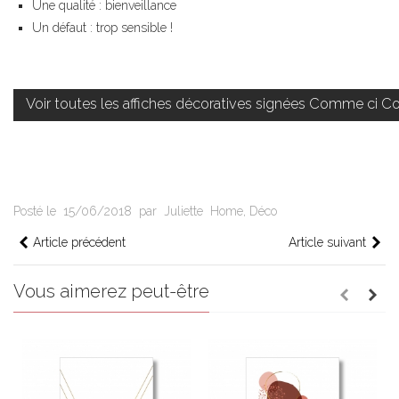
Une qualité : bienveillance
Un défaut : trop sensible !
Voir toutes les affiches décoratives signées Comme ci 
Posté le
15/06/2018
par
Juliette
Home
,
Déco
Article précédent
Article suivant
Vous aimerez peut-être