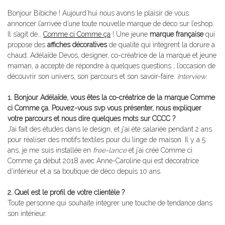
Bonjour Bibiche ! Aujourd’hui nous avons le plaisir de vous
annoncer l’arrivée d’une toute nouvelle marque de déco sur l’eshop.
Il s’agit de…
Comme ci Comme ça
! Une jeune
marque française
qui
propose des
affiches décoratives
de qualité qui intègrent la dorure à
chaud. Adélaïde Devos, designer, co-créatrice de la marque et jeune
maman, a accepté de répondre à quelques questions ; l’occasion de
découvrir son univers, son parcours et son savoir-faire.
Interview
.
1. Bonjour Adélaïde, vous êtes la co-créatrice de la marque Comme
ci Comme ça. Pouvez-vous svp vous présenter, nous expliquer
votre parcours et nous dire quelques mots sur CCCC ?
J’ai fait des études dans le design, et j'ai été salariée pendant 2 ans
pour réaliser des motifs textiles pour du linge de maison. Il y a 5
ans, je me suis installée en
free-lance
et j’ai créé Comme ci
Comme ça début 2018 avec Anne-Caroline qui est décoratrice
d’intérieur et a sa boutique de déco depuis 10 ans.
2. Quel est le profil de votre clientèle ?
Toute personne qui souhaite intégrer une touche de tendance dans
son intérieur.