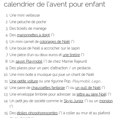
calendrier de l'avent pour enfant
Une
mini veilleuse
Une peluche de poche
Des tickets de manège
Des
marionnettes à doigt
(*)
Un mini carnet de
coloriages de Noël
(*)
Une boule de Noël à accrocher sur le sapin
Une pièce d’un ou deux euros et
une tirelire
(*)
Un
savon Playmobil
(*) de chez Mamie Rajeunit
Des places pour un parc d’attraction / un pestacle…
Une mini boite à musique qui joue un chant de Noël
Une petite voiture
ou une figurine Pop,
Playmobil
,
Lego
...
Une paire de
chaussettes fantaisie
(*) ou
un pull de Noël
(*)
Une enveloppe timbrée pour adresser sa
lettre au père Noë
l
(*)
Un petit jeu de société comme le
Skyjo Junior
(*) ou un
morpion
(*)
Des
étoiles phosphorescentes
(*) à coller au mur et au plafond