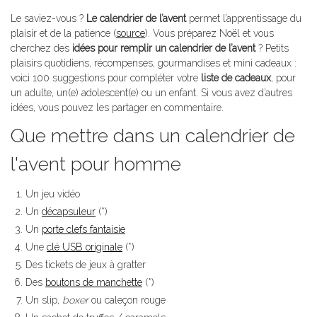
Le saviez-vous ?
Le calendrier de l’avent
permet l’apprentissage du
plaisir et de la patience (
source
). Vous préparez Noël et vous
cherchez des
idées pour remplir un calendrier de l’avent
? Petits
plaisirs quotidiens, récompenses, gourmandises et mini cadeaux :
voici 100 suggestions pour compléter votre
liste de cadeaux
, pour
un adulte, un(e) adolescent(e) ou un enfant. Si vous avez d’autres
idées, vous pouvez les partager en commentaire.
Que mettre dans un calendrier de
l'avent pour homme
Un jeu vidéo
Un
décapsuleur
(*)
Un
porte clefs fantaisie
Une
clé USB originale
(*)
Des tickets de jeux à gratter
Des
boutons de manchette
(*)
Un slip,
boxer
ou caleçon rouge