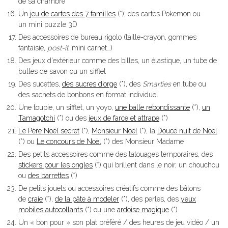
de sa chambre
Un
jeu de cartes des 7 familles
(*), des cartes Pokemon ou
un mini puzzle 3D
Des accessoires de bureau rigolo (taille-crayon, gommes
fantaisie,
post-it
, mini carnet…)
Des jeux d'extérieur comme des billes, un élastique, un tube de
bulles de savon ou un sifflet
Des sucettes,
des sucres d’orge
(*), des
Smarties
en tube ou
des sachets de bonbons en format individuel
Une toupie, un sifflet, un yoyo,
une balle rebondissante
(*),
un
Tamagotchi
(*) ou des
jeux de farce et attrape
(*)
Le Père Noël secret
(*),
Monsieur Noël
(*), la
Douce nuit de Noël
(*) ou
Le concours de Noël
(*) des Monsieur Madame
Des petits accessoires comme des tatouages temporaires, des
stickers pour les ongles
(*) qui brillent dans le noir, un chouchou
ou
des barrettes
(*)
De petits jouets ou accessoires créatifs comme des bâtons
de
craie
(*),
de la pâte à modeler
(*), des perles, des
yeux
mobiles autocollants
(*) ou une
ardoise magique
(*)
Un « bon pour » son plat préféré / des heures de jeu vidéo / un