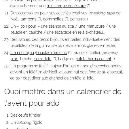
éventuellement une
mini lampe de lecture
(*)
Des accessoires pour ses activités créatives (
masking tape
de
Noël,
tampons
(*),
gommettes
(*), peinture…)
Un « bon pour » une séance au spa / une manucure / une
balade en calèche / une escapade en relais-château…
Des sablés, des petits biscuits emballés individuellement, des
papillotes, de la guimauve ou des marrons glacés emballés
Un petit bijou
(
boucles d’oreilles
(*), bracelet, collier,
piercing
,
pin’s
, broche,
serre-tête
(*), badge ou
patch thermocollant
...
)
Un programme festif : aujourd’hui on mange des cochonneries
devant un téléfilm de Noël, aujourd’hui c’est fondue au chocolat,
ce soir c’est dîner aux chandelles en tête-à-tête…
Quoi mettre dans un calendrier de
l'avent pour ado
Des oeufs Kinder
Un
totebag
rigolo