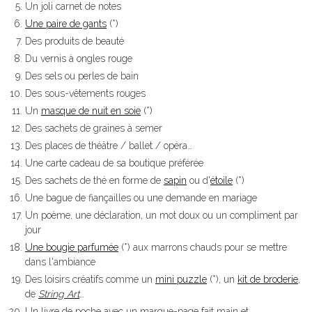
Un joli carnet de notes
Une paire de gants
(*)
Des produits de beauté
Du vernis à ongles rouge
Des sels ou perles de bain
Des sous-vêtements rouges
Un
masque de nuit en soie
(*)
Des sachets de graines à semer
Des places de théâtre / ballet / opéra…
Une carte cadeau de sa boutique préférée
Des
sachets de thé
en forme de
sapin
ou d'
étoile
(*)
Une bague de fiançailles ou une demande en mariage
Un poème, une déclaration, un mot doux ou un compliment par
jour
Une bougie parfumée
(*) aux marrons chauds pour se mettre
dans l'ambiance
Des loisirs créatifs comme un
mini puzzle
(*), un
kit de broderie
,
de
String Art
…
Un livre de poche avec un marque-page fait main et