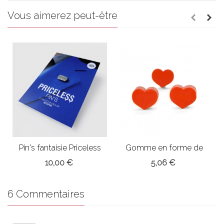
Vous aimerez peut-être
Pin's fantaisie Priceless
Gomme en forme de
coeur x8
10,00 €
5,06 €
6 Commentaires