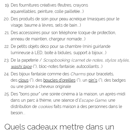
Des fournitures créatives (feutres, crayons
aquarellables, peinture, colle pailletée...)
Des produits de soin pour peau acnéique (masques pour le
visage, baume à lèvres, sels de bain...)
Des accessoires pour son téléphone (coque de protection,
anneau de maintien, chargeur nomade...)
De petits objets déco pour sa chambre (mini guirlande
lumineuse à LED, boite à bidules, support à bijoux...)
De la papeterie /
Scrapbooking (carnet de notes, stylos stylés,
washi tape
(*), bloc-notes fantaisie, autocollants...)
Des bijoux fantaisie comme des
Charms
pour bracelets,
des
clous
(*), des
boucles d'oreilles
(*), un
pin's
(*), des badges
ou une pince à cheveux originale
Des "bons pour" une soirée cinéma à la maison, un après-midi
dans un parc à thème, une séance d'
Escape Game
, une
distribution de
cookies
faits maison à des personnes dans le
besoin...
Quels cadeaux mettre dans un