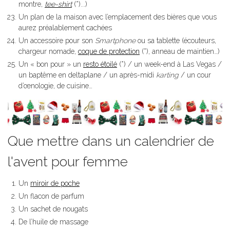
montre,
tee-shirt
(*)...)
Un plan de la maison avec l’emplacement des bières que vous
aurez préalablement cachées
Un accessoire pour son
Smartphone
ou sa tablette (écouteurs,
chargeur nomade,
coque de protection
(*), anneau de maintien…)
Un « bon pour » un
resto étoilé
(*) / un week-end à Las Vegas /
un baptême en deltaplane / un après-midi
karting
/ un cour
d’œnologie, de cuisine…
Que mettre dans un calendrier de
l'avent pour femme
Un
miroir de poche
Un flacon de parfum
Un sachet de nougats
De l’huile de massag
e