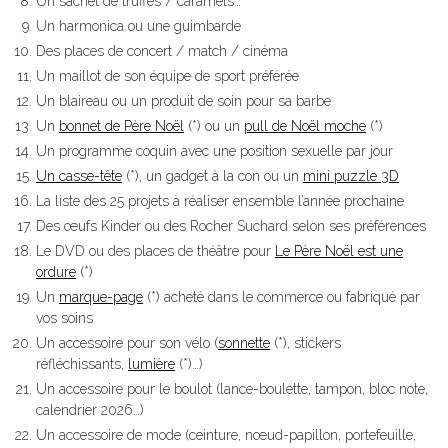
Un sachet de truffes / caramels…
Un harmonica ou une guimbarde
Des places de concert / match / cinéma
Un maillot de son équipe de sport préférée
Un blaireau ou un produit de soin pour sa barbe
Un
bonnet de Père Noël
(*) ou un
pull de Noël moche
(*)
Un programme coquin avec une position sexuelle par jour
Un casse-tête
(*), un gadget à la con ou un
mini puzzle 3D
La liste des 25 projets à réaliser ensemble l’année prochaine
Des œufs Kinder ou des Rocher Suchard selon ses préférences
Le DVD ou des places de théâtre pour
Le Père Noël est une
ordure
(*)
Un
marque-page
(*) acheté dans le commerce ou fabriqué par
vos soins
Un accessoire pour son vélo (
sonnette
(*), stickers
réfléchissants,
lumière
(*)…)
Un accessoire pour le boulot (lance-boulette, tampon, bloc note,
calendrier 2026…)
Un accessoire de mode (ceinture, nœud-papillon, portefeuille,