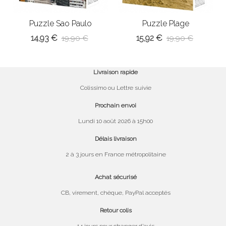
Puzzle Sao Paulo
Puzzle Plage
paradisiaque
14,93 €
15,92 €
19,90 €
19,90 €
Livraison rapide
Colissimo ou Lettre suivie
Prochain envoi
Lundi 10 août 2026 à 15h00
Délais livraison
2 à 3 jours en France métropolitaine
Achat sécurisé
CB, virement, chèque, PayPal acceptés
Retour colis