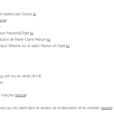
ne repérés par Grazia
ici
urce
)
)
 salon Maison&Objet
ici
action de Marie-Claire Maison
ici
onjour Bibiche sur le salon Maison et Objet
ici
ng
, est mis en vente 28 K€
der
n marché (
source
)
hises qui recrutent dans le secteur de la décoration et du meuble (
source
)