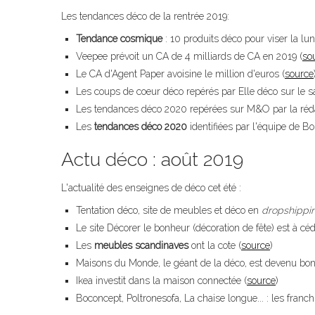
Les tendances déco de la rentrée 2019:
Tendance cosmique
: 10 produits déco pour viser la lu
Veepee prévoit un CA de 4 milliards de CA en 2019 (
so
Le CA d'Agent Paper avoisine le million d'euros (
source
Les coups de coeur déco repérés par Elle déco sur le
Les tendances déco 2020 repérées sur M&O par la réd
Les
tendances déco 2020
identifiées par l'équipe de B
Actu déco : août 2019
L'actualité des enseignes de déco cet été :
Tentation déco, site de meubles et déco en
dropshippi
Le site Décorer le bonheur (décoration de fête) est à cé
Les
meubles scandinaves
ont la cote (
source
)
Maisons du Monde, le géant de la déco, est devenu bo
Ikea investit dans la maison connectée (
source
)
Boconcept, Poltronesofa, La chaise longue... : les franc