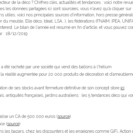
eur de la déco ? Chiffres clés, actualités et tendances : voici notre revu
es les données partagées ici sont sourcées, vous n'avez qu'à cliquer sur 
ns utiles, voici nos principales sources d'information, hors presse générali
 du meuble, Elle déco, Ideat, LSA...), les fédérations (FNAIM, IPEA, UNIFA.
nterest. Le bilan de l'année est résumé en fin d'article, et vous pouvez co
ur : 18/12/2019
 été racheté par une société qui vend des ballons à l'hélium
a réalité augmentée pour 20 000 produits de décoration et d’ameublem
ion de ses stocks avant fermeture définitive de son concept store
ici
s, antiquités françaises, jardins australiens : les 5 tendances déco qui vo
éalise un CA de 500 000 euros (
source
)
ce (
source
)
ans les bazars, chez les discounters et les enseignes comme GiFi, Action 