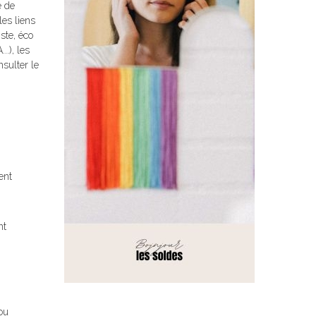
e de
les liens
ste, éco
..), les
nsulter le
ent
nt
ou