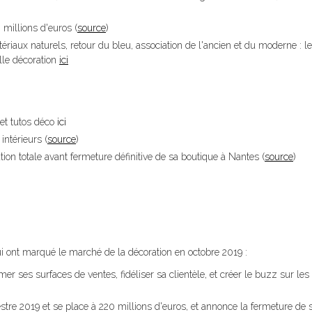
millions d'euros (
source
)
iaux naturels, retour du bleu, association de l'ancien et du moderne : l
lle décoration
ici
et tutos déco
ici
ntérieurs (
source
)
tion totale avant fermeture définitive de sa boutique à Nantes (
source
)
qui ont marqué le marché de la décoration en octobre 2019 :
mer ses surfaces de ventes, fidéliser sa clientèle, et créer le buzz sur le
tre 2019 et se place à 220 millions d'euros, et annonce la fermeture de s