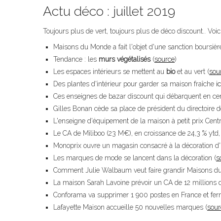
Actu déco : juillet 2019
Toujours plus de vert, toujours plus de déco discount.. Voici
Maisons du Monde a fait l'objet d'une sanction boursiè
Tendance : les
murs végétalisés
(
source
)
Les espaces intérieurs se mettent au
bio
et au vert (
sou
Des plantes d'intérieur pour garder sa maison fraîche
ic
Ces enseignes de bazar discount qui débarquent en cent
Gilles Bonan cède sa place de président du directoire
L'enseigne d'équipement de la maison à petit prix Cent
Le CA de Miliboo (23 M€), en croissance de 24,3 % ytd, 
Monoprix ouvre un magasin consacré à la décoration d'i
Les marques de mode se lancent dans la décoration (
s
Comment Julie Walbaum veut faire grandir Maisons d
La maison Sarah Lavoine prévoir un CA de 12 millions d
Conforama va supprimer 1 900 postes en France et fer
Lafayette Maison accueille 50 nouvelles marques (
sour