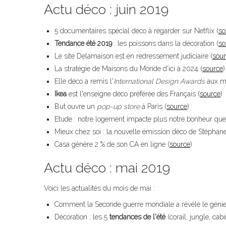
Actu déco : juin 2019
5 documentaires spécial déco à regarder sur Netflix (
so
Tendance été 2019
: les poissons dans la décoration (
so
Le site Delamaison est en redressement judiciaire (
sou
La stratégie de Maisons du Monde d'ici à 2024 (
source
)
Elle déco a remis l'
International Design Awards
aux me
Ikea
est l'enseigne déco préférée des Français (
source
)
But ouvre un
pop-up store
à Paris (
source
)
Etude : notre logement impacte plus notre bonheur que n
Mieux chez soi : la nouvelle émission déco de Stéphane 
Casa génère 2 % de son CA en ligne (
source
)
Actu déco : mai 2019
Voici les actualités du mois de mai :
Comment la Seconde guerre mondiale a révélé le gén
Décoration : les 5
tendances de l'été
(corail, jungle, ca