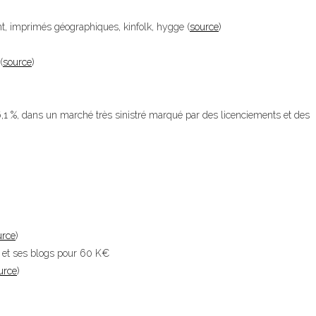
t, imprimés géographiques, kinfolk, hygge (
source
)
(
source
)
,1 %, dans un marché très sinistré marqué par des licenciements et des
urce
)
e et ses blogs pour 60 K€
urce
)