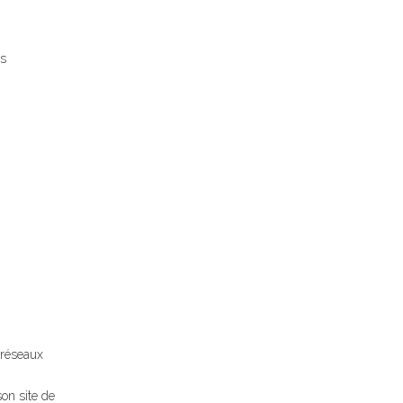
es
s réseaux
on site de