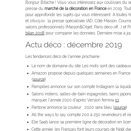
Bonjour Bibiche ! Vous vous intéressez aux coulisses du sect
presse du
marché de la décoration en France
en 2019. Tout
pour approfondir les sujets qui vous intéressent. A toutes fi
et
lifestyle
: la presse spécialisée (AD, Côté Maison, Courrier
salons professionnels (Maison&Objet, Paris deco off...) et Pi
bilan 2018
pour comparer les données. Dernière mise à jo
Actu déco : décembre 2019
Les tendances déco de l'année prochaine :
Le nom de domaine du site Les mots sont des cadeaux a
Amazon propose depuis quelques semaines en France l
(
source
)
Pampilles annonce sur son compte Instagram la liquidat
Salons indiens, salles-de-bain espagnoles, bains japonai
marquer l'année 2020 d'après Version femina
ici
Pantone annonce la couleur : 2020 sera bleu (
source
)
All the ways to say compte 200 à 250 revendeurs et r
Elie Saab lance sa première ligne de décoration en licen
Cette année, les Français font leurs courses de Noël d