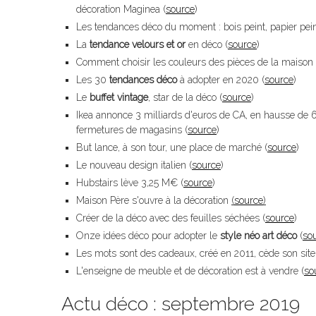
décoration Maginea (
source
)
Les tendances déco du moment : bois peint, papier pein
La
tendance velours et or
en déco (
source
)
Comment choisir les couleurs des pièces de la maison 
Les 30
tendances déco
à adopter en 2020 (
source
)
Le
buffet vintage
, star de la déco (
source
)
Ikea annonce 3 milliards d'euros de CA, en hausse de 6
fermetures de magasins (
source
)
But lance, à son tour, une place de marché (
source
)
Le nouveau design italien (
source
)
Hubstairs lève 3,25 M€ (
source
)
Maison Père s'ouvre à la décoration
(
source
)
Créer de la déco avec des feuilles séchées (
source
)
Onze idées déco pour adopter le
style néo art déco
(
so
Les mots sont des cadeaux, créé en 2011, cède son sit
L'enseigne de meuble et de décoration est à vendre (
so
Actu déco : septembre 2019