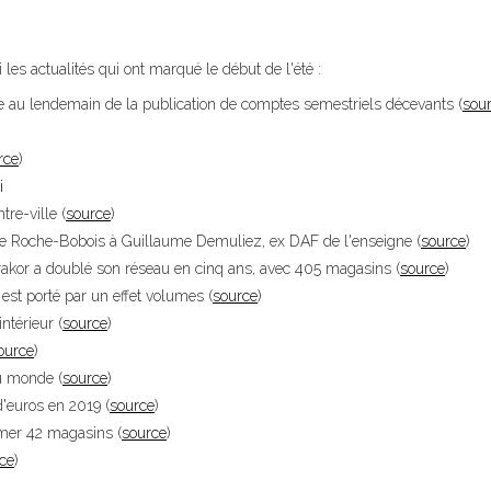
 les actualités qui ont marqué le début de l'été :
re au lendemain de la publication de comptes semestriels décevants (
sou
rce
)
i
re-ville (
source
)
 de Roche-Bobois à Guillaume Demuliez, ex DAF de l'enseigne (
source
)
rakor a doublé son réseau en cinq ans, avec 405 magasins (
source
)
est porté par un effet volumes (
source
)
ntérieur (
source
)
ource
)
u monde (
source
)
'euros en 2019 (
source
)
mer 42 magasins (
source
)
ce
)