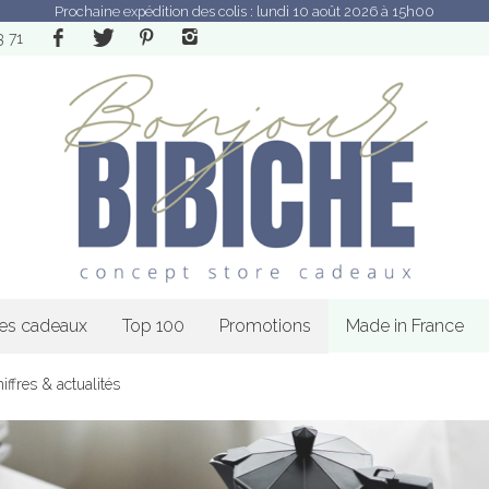
Prochaine expédition des colis : lundi 10 août 2026 à 15h00
3 71
les cadeaux
Top 100
Promotions
Made in France
iffres & actualités