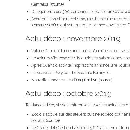
Centrakor (
source
)
Draeger emploie 300 personnes et réalise un CA de 40 
Accumulation et minimalisme, meubles structurés, matér
tendances déco
qui vont marquer l'année 2020 selon E
Actu déco : novembre 2019
Valérie Damidot lance une chaîne YouTube de conseils 
Le velours
s'impose depuis quelques saisons dans nos i
Après 15 ans d'activité, Inspirations annonce une liquida
La
success story
de The Socialite Family
ici
Nouvelle tendance : la
déco primitive
(
source
)
Actu déco : octobre 2019
Tendances déco, vie des entreprises : voici les actualités 
Zodio s'appuie sur des ateliers cuisine et déco pour ani
sociaux (
source
)
Le CA de LDLC est en baisse de 5,6 % au premier trimes