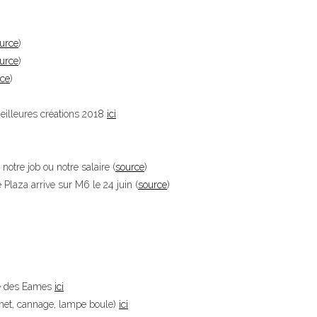
urce
)
urce
)
rce
)
illeures créations 2018
ici
otre job ou notre salaire (
source
)
Plaza arrive sur M6 le 24 juin (
source
)
ie des Eames
ici
binet, cannage, lampe boule)
ici