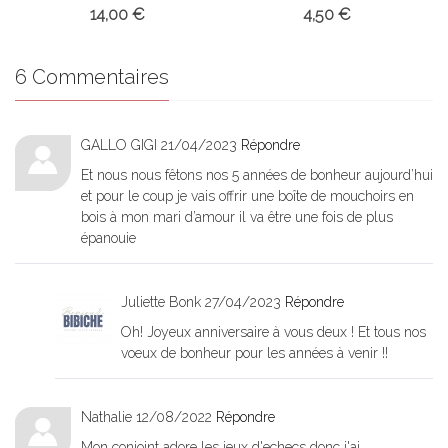
d'amour
14,00 €
4,50 €
6 Commentaires
GALLO GIGI
21/04/2023
Répondre
Et nous nous fêtons nos 5 années de bonheur aujourd’hui
et pour le coup je vais offrir une boîte de mouchoirs en
bois à mon mari d’amour il va être une fois de plus
épanouie
Juliette Bonk
27/04/2023
Répondre
Oh! Joyeux anniversaire à vous deux ! Et tous nos
voeux de bonheur pour les années à venir !!
Nathalie
12/08/2022
Répondre
Mon conjoint adore les jeux d'echecs donc j'ai