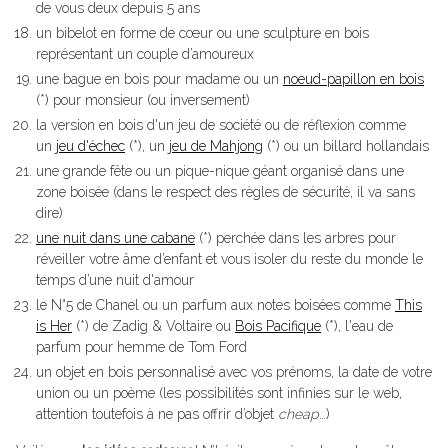
de vous deux depuis 5 ans
un bibelot en forme de cœur ou une sculpture en bois
représentant un couple d’amoureux
une bague en bois pour madame ou un
noeud-papillon en bois
(*) pour monsieur (ou inversement)
la version en bois d'un jeu de société ou de réflexion comme
un
jeu d'échec
(*), un
jeu de Mahjong
(*) ou un billard hollandais
une grande fête ou un pique-nique géant organisé dans une
zone boisée (dans le respect des règles de sécurité, il va sans
dire)
une nuit dans une cabane
(*) perchée dans les arbres pour
réveiller votre âme d’enfant et vous isoler du reste du monde le
temps d’une nuit d'amour
le N°5 de Chanel ou un parfum aux notes boisées comme
This
is Her
(*) de Zadig & Voltaire ou
Bois Pacifique
(*), l'eau de
parfum pour hemme de Tom Ford
un objet en bois personnalisé avec vos prénoms, la date de votre
union ou un poème (les possibilités sont infinies sur le web,
attention toutefois à ne pas offrir d’objet
cheap
…)