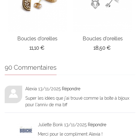
Boucles d'oreilles
Boucles d'oreilles
Pastèque
Renard
11,10 €
18,50 €
90 Commentaires
Alexia
13/11/2025
Répondre
Super les idées que j'ai trouvé comme la boîte à bijoux
pour l'anniv de ma bff
Juliette Bonk
13/11/2025
Répondre
Merci pour le compliment Alexia !