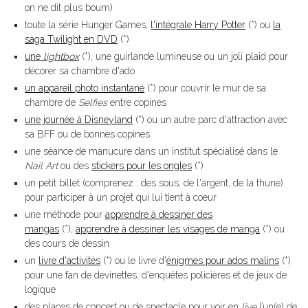
on ne dit plus boum)
toute la série Hunger Games,
l'intégrale Harry Potter
(*) ou
la
saga Twilight en DVD
(*)
une
lightbox
(*), une guirlande lumineuse ou un joli plaid pour
décorer sa chambre d'ado
un appareil photo instantané
(*) pour couvrir le mur de sa
chambre de
Selfies
entre copines
une journée à Disneyland
(*) ou un autre parc d'attraction avec
sa BFF ou de bonnes copines
une séance de manucure dans un institut spécialisé dans le
Nail Art
ou des
stickers pour les ongles
(*)
un petit billet (comprenez : des sous, de l'argent, de la thune)
pour participer à un projet qui lui tient à coeur
une méthode pour
apprendre à dessiner des
mangas
(*),
apprendre à dessiner les visages de manga
(*) ou
des cours de dessin
un
livre d'activités
(*) ou le livre d'
énigmes pour ados malins
(*)
pour une fan de devinettes, d'enquêtes policières et de jeux de
logique
des places de concert ou de spectacle pour voir en
live
l’un(e) de