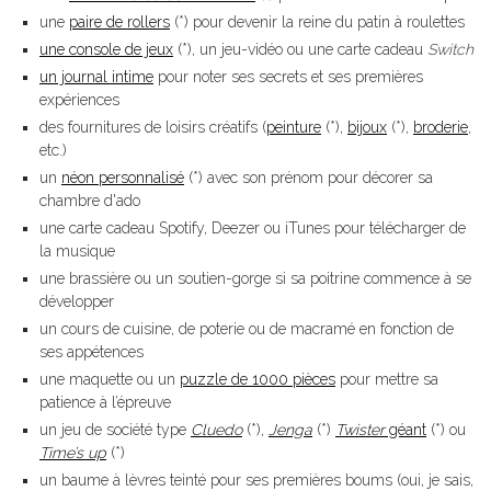
une
paire de rollers
(*) pour devenir la reine du patin à roulettes
une console de jeux
(*), un jeu-vidéo ou une carte cadeau
Switch
un journal intime
pour noter ses secrets et ses premières
expériences
des fournitures de loisirs créatifs (
peinture
(*),
bijoux
(*),
broderie
,
etc.)
un
néon personnalisé
(*) avec son prénom pour décorer sa
chambre d'ado
une carte cadeau Spotify, Deezer ou iTunes pour télécharger de
la musique
une brassière ou un soutien-gorge si sa poitrine commence à se
développer
un cours de cuisine, de poterie ou de macramé en fonction de
ses appétences
une maquette ou un
puzzle de 1000 pièces
pour mettre sa
patience à l’épreuve
un jeu de société type
Cluedo
(*),
Jenga
(*)
Twister
géant
(*) ou
Time’s up
(*)
un baume à lèvres teinté pour ses premières boums (oui, je sais,