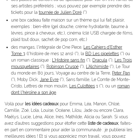
ses artistes préféré(e)s ; vous pouvez par exemple prendre des
tickets pour la
tournée de Julien Doré
(*)
une box cadeau faite maison sur un thème qui lui fait plaisir,
exemples : bien-être (gel douche, crème hydratante, baume à
lèvres, pince à cheveux, etc.), cinéma (clé USB chargée de films,
plaid tout doux, sachet de pop corn, etc.)
des mangas, l'intégrale de One Piece,
Les Cahiers d'Esther
Tome 3
(l'histoire de mes 12 ans) (*), la
BD Les pipelettes
(*) ou
un roman classique :
L’Histoire sans fin
(*),
Dracula
(*),
Les Trois
mousquetaires
(*),
Robinson Crusoé
(*),
L’Alchimiste
(*), Le Tour
du monde en 80 jours, Voyage au centre de la Terre,
Peter Pan
(*), Moby Dick,
Jane Eyre
(*), Sans famille, Le Comte de Monte-
Cristo, Lettres de mon moulin,
Les Culottées
1
(*), ou un
roman
dont l'héroïne a son âge
.
Voilà pour
les idées cadeaux
pour Emma, Léa, Manon, Chloé,
Camille, Zoé, Lola, Louise, Océane, Lilou, Jade ou encore Clara,
Maëlys, Lucie, Léna, Alice, Inès, Mathilde, Alicia ou Sarah. Si vous
avez d’autres suggestions pour étoffer cette
liste de cadeaux
, faites-
en part en commentaire pour aider la communauté : je publierai les
meilleures idées ! Et si vous appréciez mon travail, vous pouvez