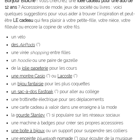
Bonjour Bibiche
! Vous cherchez une
idée cadeau pour une ado de
12 ans
? Accessoires de mode, jeux de société ou livres : voici
quelques suggestions pour vous aider à trouver l’inspiration et peut-
être
LE cadeau
qui fera plaisir à votre petite-fille, votre nièce, votre
filleule ou encore la copine de votre fils.
un vélo
des
AirPods
(*)
une virée
shopping
entre filles
un
hoodie
ou une paire de gazelle
de la
jolie papeterie
pour les cours
une montre Casio
(*) ou
Lacoste
(*)
un
bijou fantaisie
pour les plus coquettes
un sac-à-dos Eastpak
(*) pour aller au collège
une trottinette électrique pour ses déplacements
une carte cadeau à valoir dans une enseigne à la mode
la
gourde Stanley
(*) si populaire sur les réseaux sociaux
une
machine à badges
pour créer ses propres accessoires
une boite à bijoux
ou un support pour suspendre ses colliers
une
enceinte
bluetooth
nomade
(*) pour écouter de la musique