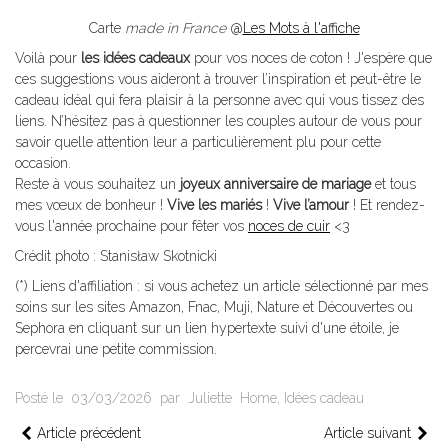
Carte
made in France
@
Les Mots à l'affiche
Voilà pour
les idées cadeaux
pour vos noces de coton ! J'espère que
ces suggestions vous aideront à trouver l’inspiration et peut-être le
cadeau idéal qui fera plaisir à la personne avec qui vous tissez des
liens. N’hésitez pas à questionner les couples autour de vous pour
savoir quelle attention leur a particulièrement plu pour cette
occasion.
Reste à vous souhaitez un
joyeux anniversaire de mariage
et tous
mes vœux de bonheur !
Vive les mariés
!
Vive l’amour
! Et rendez-
vous l'année prochaine pour fêter vos
noces de cuir
<3
Crédit photo : Stanisław Skotnicki
(*) Liens d'affiliation : si vous achetez un article sélectionné par mes
soins sur les sites Amazon, Fnac, Muji, Nature et Découvertes ou
Sephora en cliquant sur un lien hypertexte suivi d'une étoile, je
percevrai une petite commission.
Posté le
03/03/2026
par
Juliette
Home
,
Idées cadeau
Article précédent
Article suivant