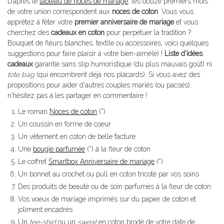
D’après le
tableau de noces de mariage
, les douze premiers mois
de votre union correspondent aux
noces de coton
. Vous vous
apprêtez à fêter votre
premier anniversaire de mariage
et vous
cherchez des
cadeaux en coton
pour perpétuer la tradition ?
Bouquet de fleurs blanches, textile ou accessoires, voici quelques
suggestions pour faire plaisir à votre bien-aimé(e) !
Liste d'idées
cadeaux
garantie sans slip humoristique (du plus mauvais goût) ni
tote bag
(qui encombrent déjà nos placards). Si vous avez des
propositions pour aider d'autres couples mariés (ou pacsés),
n’hésitez pas à les partager en commentaire !
Le roman
Noces de coton
(*)
Un coussin en forme de coeur
Un vêtement en coton de belle facture
Une
bougie parfumée
(*) à la fleur de coton
Le coffret
Smartbox Anniversaire de mariage
(*)
Un bonnet au crochet ou pull en coton tricoté par vos soins
Des produits de beauté ou de soin parfumés à la fleur de coton
Vos
v
oeux de mariage imprimés sur du papier de coton et
joliment encadrés
Un
tee-shirt
ou un
sweat
en coton brodé de votre date de