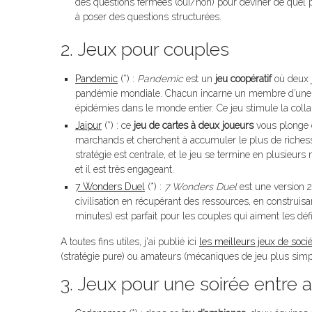
des questions fermées (oui/non) pour deviner de quel pe
à poser des questions structurées.
2. Jeux pour couples
Pandemic
(*) :
Pandemic
est un
jeu coopératif
où deux j
pandémie mondiale. Chacun incarne un membre d’une équi
épidémies dans le monde entier. Ce jeu stimule la coll
Jaipur
(*) : ce
jeu de cartes à deux joueurs
vous plonge d
marchands et cherchent à accumuler le plus de riches
stratégie est centrale, et le jeu se termine en plusieurs 
et il est très engageant.
7 Wonders Duel
(*) :
7 Wonders Duel
est une version 
civilisation en récupérant des ressources, en construis
minutes) est parfait pour les couples qui aiment les défis
A toutes fins utiles, j'ai publié ici
les meilleurs jeux de soci
(stratégie pure) ou amateurs (mécaniques de jeu plus simp
3. Jeux pour une soirée entre 