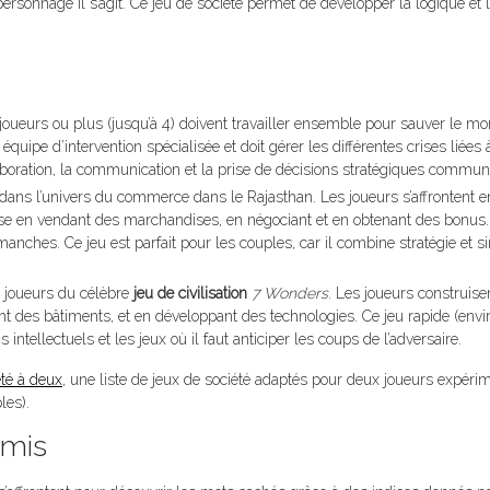
rsonnage il s’agit. Ce jeu de société permet de développer la logique et l
oueurs ou plus (jusqu’à 4) doivent travailler ensemble pour sauver le m
pe d’intervention spécialisée et doit gérer les différentes crises liées 
aboration, la communication et la prise de décisions stratégiques commun
ans l’univers du commerce dans le Rajasthan. Les joueurs s’affrontent e
se en vendant des marchandises, en négociant et en obtenant des bonus.
manches. Ce jeu est parfait pour les couples, car il combine stratégie et si
2 joueurs du célèbre
jeu de civilisation
7 Wonders
. Les joueurs construise
ant des bâtiments, et en développant des technologies. Ce jeu rapide (env
 intellectuels et les jeux où il faut anticiper les coups de l’adversaire.
été à deux
, une liste de jeux de société adaptés pour deux joueurs expéri
les).
amis