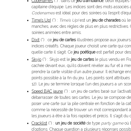
Codenames
(*) : dans ce
jeu d’ambiance
, deux équipes 
capitaine d’équipe. Les indices sont des mots associés a
Codenames
est idéal pour des soirées où l’esprit d’éq
Time’s Up!
(*) :
Time’s Up!
est un
jeu de charades
où les
manches, avec des règles de plus en plus restrictives. Ce 
soirées animées entre amis.
Dixit
(*) : ce
jeu de cartes
illustrées propose aux joueurs 
indices créatifs. Chaque joueur choisit une carte qui co
quelle carte il s’agit. Ce
jeu poétique
est parfait pour des
Skyjo
(*) : Skyjo est le
jeu de cartes
le plus vendu en Fra
cachée devant eux, qu’ils doivent révéler au fur et à mes
prendre la carte visible d’un autre joueur. Il échange ens
points possible à la fin du jeu. Les points sont attribué
12). Le jeu se termine lorsque l’un des joueurs a un sco
Speed BAC jaune
(*) : un jeu de cartes basé sur l’activ
débarrasser de toutes ses cartes. Le jeu se compose de
poser une carte sur la pile centrale en fonction de la ca
comme la nécessité de trouver un mot correspondant à 
les joueurs à être à la fois rapides et précis. Il s'agit
Cracklist
(*) :
un jeu de société
de type
party game
où l
d’options. Chaque question a plusieurs réponses possible