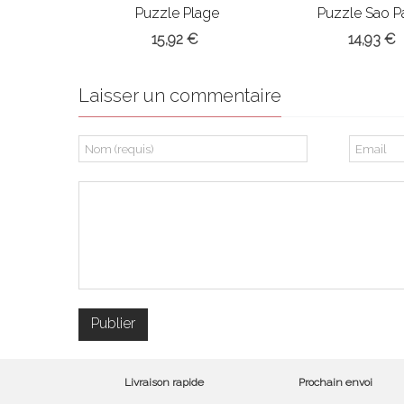
Puzzle Plage
Puzzle Sao P
paradisiaque
15,92 €
14,93 €
Laisser un commentaire
Livraison rapide
Prochain envoi