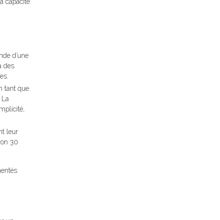
a capacité
onde d’une
à des
es.
n tant que
 La
mplicité,
nt leur
iron 30
mentés