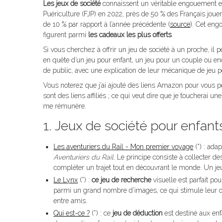
Les jeux de société
connaissent un véritable engouement en
Puériculture (FJP) en 2022, près de 50 % des Français joue
de 10 % par rapport à l’année précédente (
source
). Cet eng
figurent parmi
les cadeaux les plus offerts
.
Si vous cherchez à offrir un jeu de société à un proche, il p
en quête d’un jeu pour enfant, un jeu pour un couple ou en
de public, avec une explication de leur mécanique de jeu po
Vous noterez que j’ai ajouté des liens Amazon pour vous per
sont des liens affiliés ; ce qui veut dire que je toucherai u
me rémunère.
1. Jeux de société pour enfant
Les aventuriers du Rail - Mon premier voyage
(*) : ada
Aventuriers du Rail
. Le principe consiste à collecter des
compléter un trajet tout en découvrant le monde. Un jeu à
Le Lynx
(*) :
ce jeu de recherche
visuelle est parfait pou
parmi un grand nombre d’images, ce qui stimule leur obs
entre amis.
Qui est-ce ?
(*) : ce
jeu de déduction
est destiné aux enf