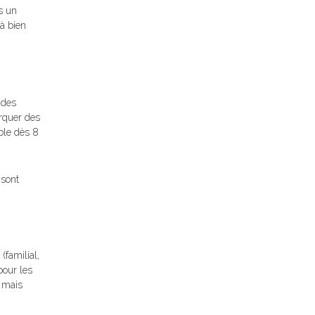
s un
à bien
 des
rquer des
ible dès 8
 sont
(familial,
pour les
, mais