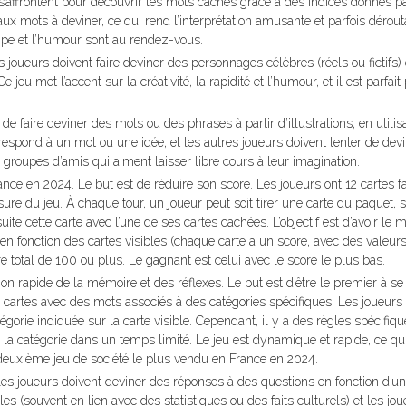
s’affrontent pour découvrir les mots cachés grâce à des indices donnés p
ux mots à deviner, ce qui rend l’interprétation amusante et parfois dérout
uipe et l’humour sont au rendez-vous.
 joueurs doivent faire deviner des personnages célèbres (réels ou fictifs) 
jeu met l’accent sur la créativité, la rapidité et l’humour, et il est parfait
de faire deviner des mots ou des phrases à partir d’illustrations, en utilis
rrespond à un mot ou une idée, et les autres joueurs doivent tenter de dev
 groupes d’amis qui aiment laisser libre cours à leur imagination.
nce en 2024. Le but est de réduire son score. Les joueurs ont 12 cartes f
ure du jeu. À chaque tour, un joueur peut soit tirer une carte du paquet, s
uite cette carte avec l’une de ses cartes cachées. L’objectif est d’avoir le 
s en fonction des cartes visibles (chaque carte a un score, avec des valeur
re total de 100 ou plus. Le gagnant est celui avec le score le plus bas.
ation rapide de la mémoire et des réflexes. Le but est d’être le premier à se
 cartes avec des mots associés à des catégories spécifiques. Les joueurs
tégorie indiquée sur la carte visible. Cependant, il y a des règles spécifiq
la catégorie dans un temps limité. Le jeu est dynamique et rapide, ce qu
 du deuxième jeu de société le plus vendu en France en 2024.
es joueurs doivent deviner des réponses à des questions en fonction d’une
s (souvent en lien avec des statistiques ou des faits culturels) et les jou