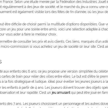
 France. Selon une étude menée par la Fédération des Industries Jouet e
nt régulièrement à des jeux de société, et le marché du jeu a connu une c
ouement est également visible lors des fêtes de fin d’année, où les jeux de
eut être difficile de choisir parmi la multitude d’options disponibles. Que
core un jeu pour une soirée entre amis, voici une sélection adaptée à cha
ur vous aider à faire le meilleur choix.
mettre de consulter les prix et avis clients. Ces liens, marqués d’un ast
ne micro-commission si vous achetez un jeu de société sir leur site. C’est ai
s
pté aux enfants dès 6 ans, ce jeu propose une version simplifiée du célèb
 cartes de train pour relier des villes entre elles. Le but est d’être le prem
 la fois stratégique et ludique, idéal pour éveiller les jeunes joueurs à la
r les enfants à partir de 4 ans. Les joueurs doivent trouver des objets spé
ervation et leur rapidité. C’est un
jeu amusant
qui peut être joué en fam
ants dès 7 ans. Les joueurs choisissent un personnage et les autres doiv