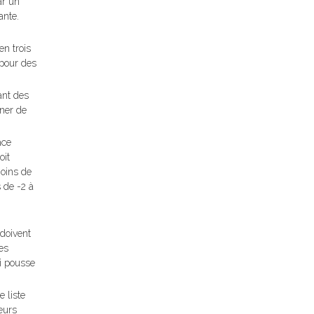
ar un
ante.
en trois
 pour des
ant des
iner de
ace
oit
moins de
s de -2 à
 doivent
ues
i pousse
 liste
eurs