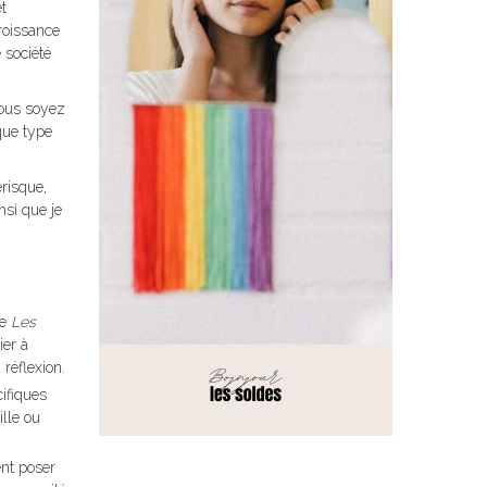
t
roissance
 société
 vous soyez
que type
érisque,
nsi que je
re
Les
ier à
 réflexion.
cifiques
ille ou
ent poser