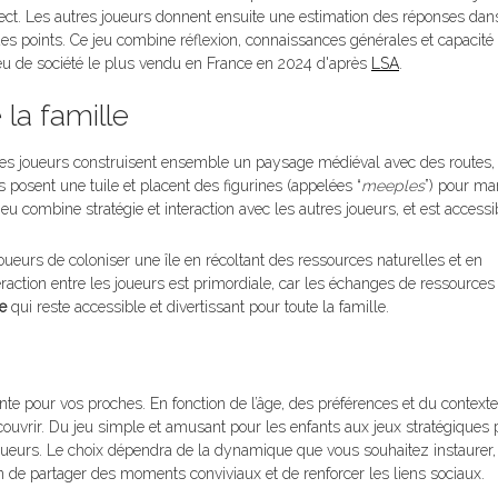
rrect. Les autres joueurs donnent ensuite une estimation des réponses dan
es points. Ce jeu combine réflexion, connaissances générales et capacité 
e jeu de société le plus vendu en France en 2024 d'après
LSA
.
 la famille
es joueurs construisent ensemble un paysage médiéval avec des routes,
 posent une tuile et placent des figurines (appelées “
meeples
”) pour ma
jeu combine stratégie et interaction avec les autres joueurs, et est access
ueurs de coloniser une île en récoltant des ressources naturelles et en
teraction entre les joueurs est primordiale, car les échanges de ressources
ie
qui reste accessible et divertissant pour toute la famille.
nte pour vos proches. En fonction de l’âge, des préférences et du contexte 
écouvrir. Du jeu simple et amusant pour les enfants aux jeux stratégiques 
e joueurs. Le choix dépendra de la dynamique que vous souhaitez instaurer
n de partager des moments conviviaux et de renforcer les liens sociaux.