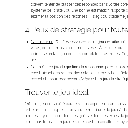
doivent tenter de classer ces réponses dans l’ordre co
système de “crack”, où une bonne estimation rapporte d
estimer la position des réponses. Il s'agit du troisièm
4. Jeux de stratégie pour toute
Carcassonne
(*) :
Carcassonne
est un
jeu de tuiles
où l
villes, des champs et des monastères. À chaque tour, ils
points selon la façon dont ils complètent les zones. Ce 
ans.
Catan
(*) : ce
jeu de gestion de ressources
permet aux jo
construisant des routes, des colonies et des villes. L’in
essentiels pour progresser.
Catan
est un
jeu de stratég
Trouver le jeu idéal
Offrir un jeu de société peut être une expérience enrichissa
entre amis, en couple), il existe une multitude de jeux à d
adultes, il y en a pour tous les goûts et tous les types d
dans tous les cas, un jeu de société est un excellent moye