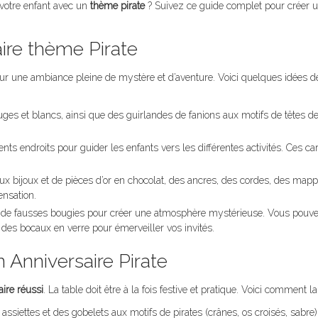
votre enfant avec un
thème pirate
? Suivez ce guide complet pour créer u
aire thème Pirate
ur une ambiance pleine de mystère et d’aventure. Voici quelques idées d
ouges et blancs, ainsi que des guirlandes de fanions aux motifs de têtes d
ents endroits pour guider les enfants vers les différentes activités. Ces ca
faux bijoux et de pièces d’or en chocolat, des ancres, des cordes, des ma
ensation.
 et de fausses bougies pour créer une atmosphère mystérieuse. Vous pouv
es bocaux en verre pour émerveiller vos invités.
n Anniversaire Pirate
ire réussi
. La table doit être à la fois festive et pratique. Voici comment la
assiettes et des gobelets aux motifs de pirates (crânes, os croisés, sabre)