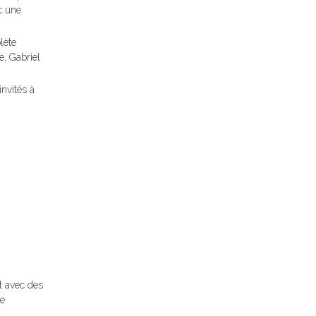
c une
lète
e, Gabriel
invités à
nt avec des
he