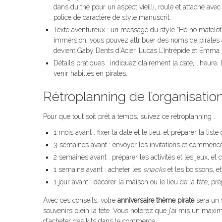
dans du thé pour un aspect vieilli, roulé et attaché ave
police de caractère de style manuscrit.
Texte aventureux : un message du style "Hé ho matelots
immersion, vous pouvez attribuer des noms de pirates a
devient Gaby Dents d’Acier, Lucas L’Intrépide et Emma 
Détails pratiques : indiquez clairement la date, l'heure,
venir habillés en pirates.
Rétroplanning de l’organisatio
Pour que tout soit prêt à temps, suivez ce rétroplanning :
1 mois avant : fixer la date et le lieu, et préparer la liste 
3 semaines avant : envoyer les invitations et commencer
2 semaines avant : préparer les activités et les jeux, e
1 semaine avant : acheter les
snacks
et les boissons, et
1 jour avant : décorer la maison ou le lieu de la fête, prép
Avec ces conseils, votre
anniversaire thème pirate
sera un s
souvenirs plein la tête. Vous noterez que j'ai mis un ma
d'acheter des kits dans le commerce.