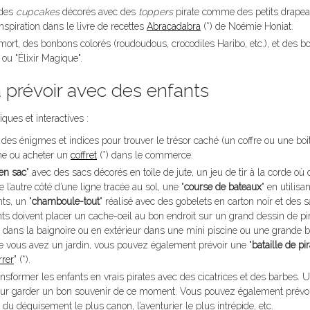
des
cupcakes
décorés avec des
toppers
pirate comme des petits drape
nspiration dans le livre de recettes
Abracadabra
(*) de Noémie Honiat.
mort, des bonbons colorés (roudoudous, crocodiles Haribo, etc.), et des b
ou "Élixir Magique".
à prévoir avec des enfants
ques et interactives :
des énigmes et indices pour trouver le trésor caché (un coffre ou une boi
me ou acheter un
coffret
(*) dans le commerce.
en sac
" avec des sacs décorés en toile de jute, un jeu de tir à la corde où
e l’autre côté d’une ligne tracée au sol, une "
course de bateaux
" en utilisa
ts, un "
chamboule-tout
" réalisé avec des gobelets en carton noir et des 
nts doivent placer un cache-oeil au bon endroit sur un grand dessin de pir
ur dans la baignoire ou en extérieur dans une mini piscine ou une grande b
ue vous avez un jardin, vous pouvez également prévoir une "
bataille de pi
rrer
" (*).
nsformer les enfants en vrais pirates avec des cicatrices et des barbes. U
 pour garder un bon souvenir de ce moment. Vous pouvez également prévo
x du déguisement le plus canon, l’aventurier le plus intrépide, etc.