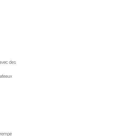
 avec des
bateaux
trempé