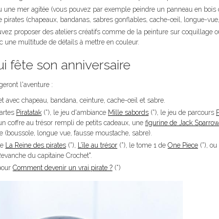
e ou une mer agitée (vous pouvez par exemple peindre un panneau en bois
e pirates (chapeaux, bandanas, sabres gonflables, cache-œil, longue-vue, 
vez proposer des ateliers créatifs comme de la peinture sur coquillage o
c une multitude de détails à mettre en couleur.
i fête son anniversaire
eront l'aventure :
t avec chapeau, bandana, ceinture, cache-œil et sabre.
cartes
Piratatak
(*), le jeu d'ambiance
Mille sabords
(*), le jeu de parcours
P
 un coffre au trésor rempli de petits cadeaux, une
figurine de Jack Sparro
te (boussole, longue vue, fausse moustache, sabre).
me
La Reine des pirates
(*),
L’île au trésor
(*), le tome 1 de
One Piece
(*), o
evanche du capitaine Crochet".
 pour
Comment devenir un vrai pirate ?
(*)