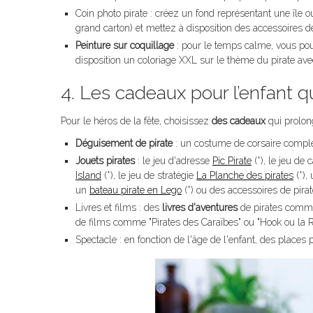
Coin photo pirate : créez un fond représentant une îl
grand carton) et mettez à disposition des accessoires d
Peinture sur coquillage
: pour le temps calme, vous pou
disposition un coloriage XXL sur le thème du pirate ave
4. Les cadeaux pour l’enfant qu
Pour le héros de la fête, choisissez
des cadeaux
qui prolong
Déguisement de pirate
: un costume de corsaire comple
Jouets pirates
: le jeu d'adresse
Pic Pirate
(*), le jeu de 
Island
(*), le jeu de stratégie
La Planche des pirates
(*),
un
bateau pirate en Lego
(*) ou des accessoires de pira
Livres et films : des
livres d'aventures
de pirates com
de films comme "Pirates des Caraïbes" ou "Hook ou la R
Spectacle : en fonction de l'âge de l'enfant, des places