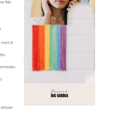
ne fête
e
e mort et
rtes
ppemondes,
ez
 dresser :
.