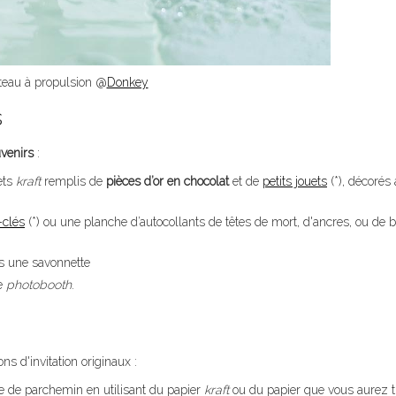
teau à propulsion @
Donkey
s
venirs
:
ets
kraft
remplis de
pièces d’or en chocolat
et de
petits jouets
(*), décorés
-clés
(*) ou une planche d’autocollants de têtes de mort, d'ancres, ou de 
ns une savonnette
le
photobooth
.
ns d'invitation originaux :
rme de parchemin en utilisant du papier
kraft
ou du papier que vous aurez 