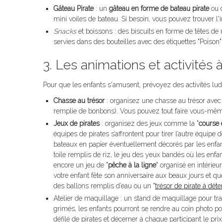
Gâteau Pirate
: un
gâteau en forme de bateau pirate
ou 
mini voiles de bateau. Si besoin, vous pouvez trouver l'i
Snacks
et boissons : des biscuits en forme de têtes de 
servies dans des bouteilles avec des étiquettes "Poison" 
3. Les animations et activités 
Pour que les enfants s'amusent, prévoyez des activités ludi
Chasse au trésor
: organisez une chasse au trésor avec 
remplie de bonbons). Vous pouvez tout faire vous-mê
Jeux de pirates
: organisez des jeux comme la "
course 
équipes de pirates s’affrontent pour tirer l’autre équipe d
bateaux en papier éventuellement décorés par les enfan
toile remplis de riz, le jeu des yeux bandés où les enfa
encore un jeu de "
pêche à la ligne
" organisé en intérie
votre enfant fête son anniversaire aux beaux jours et q
des ballons remplis d’eau ou un "
trésor de pirate à déte
Atelier de maquillage : un stand de maquillage pour tra
grimés, les enfants pourront se rendre au coin photo
défilé de pirates et décerner à chaque participant le pri