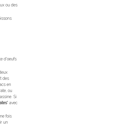
aux ou des
oissons
te d'oeufs
 deux
nt des
sacs en
ate, ou
assine. Si
rates
" avec
ne fois
ir un