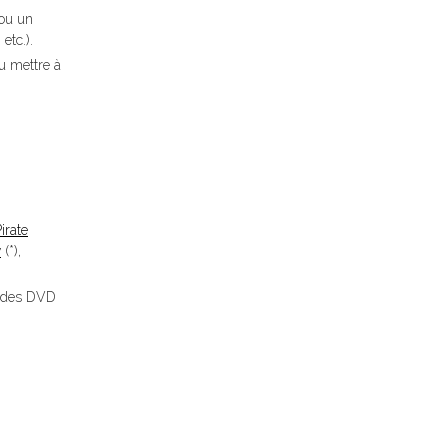
 ou un
etc.).
u mettre à
irate
w
(*),
u des DVD