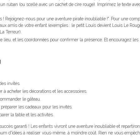
c un ruban (ou scellé avec un cachet de cire rouge). Imprimez le texte ave
 ! Rejoignez-nous pour une aventure pirate inoubliable !". Pour une comp
ux amis de votre enfant (exemples : le petit Louis devient Louis Le Roug
La Terreur).
 le lieu, et les coordonnées pour confirmer la présence. Et encouragez les 
n
des invités.
 à acheter les décorations et les accessoires.
t commander le gâteau.
 préparer les cadeaux pour les invités.
arer la table et les activités.
uccès garanti ! Les enfants vivront une aventure inoubliable et repartiro
ximum d'idées à réaliser vous-même, à moindre coût. Rien ne vous empêc