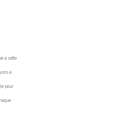
é à cette
ayons à
le pour
chaque