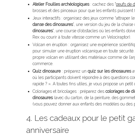
Atelier Fouilles archéologiques
: cachez des "
œufs de d
brosses et des pinceaux pour que les enfants puissent 
Jeux interactifs : organisez des jeux comme “attraper le
danse des dinosaures
”, une version du jeu de la chais
dinosaures
”, une course d’obstacles où les enfants doi
Rex ou courir à toute vitesse comme un Velociraptor).
Volcan en éruption : organisez une expérience scientifi
pour simuler une éruption volcanique en toute sécurité.
propre volcan en utilisant des matériaux comme de l’a
commerce.
Quiz dinosaure
: préparez un
quiz sur les dinosaures
av
où les participants doivent répondre à des questions c
rapide ? ». A toutes fins utiles, je vous propose un petit
Coloriages et bricolages : préparez des
coloriages de d
dinosaures
(avec du carton, de la peinture, des gommet
(vous pouvez donner aux enfants des modèles ou des phot
4. Les cadeaux pour le petit gar
anniversaire