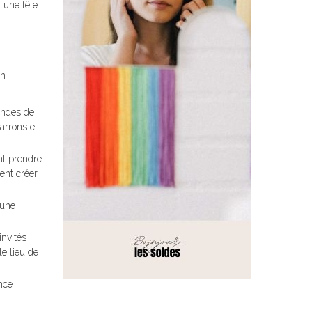
 une fête
un
andes de
arrons et
nt prendre
ent créer
'une
invités
le lieu de
nce