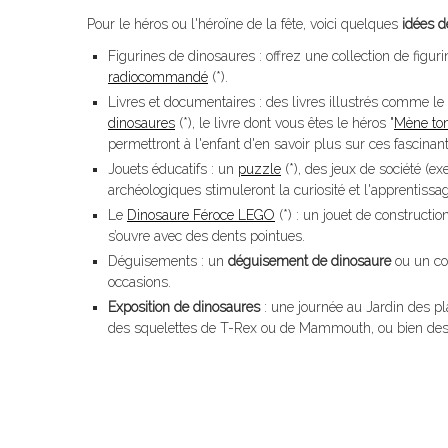
Pour le héros ou l'héroïne de la fête, voici quelques
idées 
Figurines de dinosaures : offrez une collection de figu
radiocommandé
(*).
Livres et documentaires : des livres illustrés comme le
dinosaures
(*), le livre dont vous êtes le héros "
Mène ton
permettront à l'enfant d'en savoir plus sur ces fascinan
Jouets éducatifs : un
puzzle
(*), des jeux de société (e
archéologiques stimuleront la curiosité et l'apprentissa
Le
Dinosaure Féroce LEGO
(*) : un jouet de constructi
s’ouvre avec des dents pointues.
Déguisements : un
déguisement de dinosaure
ou un cos
occasions.
Exposition de dinosaures
: une journée au Jardin des pl
des squelettes de T-Rex ou de Mammouth, ou bien de