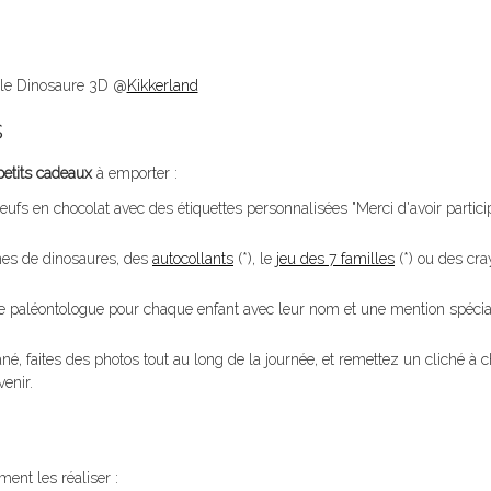
le Dinosaure 3D @
Kikkerland
s
petits cadeaux
à emporter :
fs en chocolat avec des étiquettes personnalisées "Merci d'avoir particip
ines de dinosaures, des
autocollants
(*), le
jeu des 7 familles
(*) ou des cr
 paléontologue pour chaque enfant avec leur nom et une mention spécia
né, faites des photos tout au long de la journée, et remettez un cliché à 
enir.
ment les réaliser :