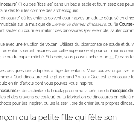
inosaure
" (*) ou des "fossiles" dans un bac à sable et fournissez des pelle
faire des fouilles comme des archéologues.
 dinosaure” où les enfants doivent courir après un adulte déguisé en dinos
e musicale sur la musique de
Denver le dernier dinosaure
, ou “la
Course 
vent sauter ou courir en imitant des dinosaures (par exemple, sauter com
que avec une éruption de volcan. Utilisez du bicarbonate de soude et du v
 Les enfants seront fascinés par cette expérience et pourront même créer
rgile ou du papier mâché. Si besoin, vous pouvez acheter un
kit
(*) dans le
ec des questions adaptées à l’âge des enfants. Vous pouvez organiser un 
omme « Quel dinosaure est le plus grand ? » ou « Quel est le dinosaure l
 quiz en fin d’article dont vous pouvez vous inspirer.
inosaures
et des activités de bricolage comme la création de
masques de
tes et des crayons de couleur) ou la fabrication de dinosaures en pâte à
os pour les inspirer, ou les laisser libre de créer leurs propres dinosau
çon ou la petite fille qui fête son