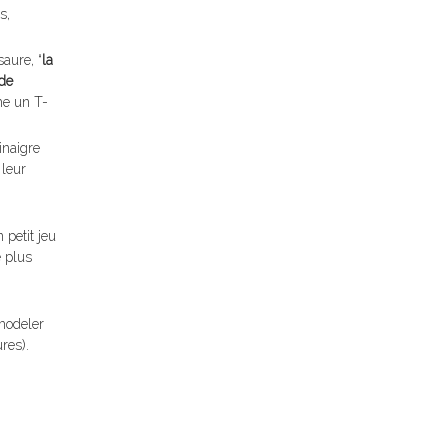
s,
aure, “
la
de
me un T-
inaigre
 leur
petit jeu
e plus
 modeler
res).