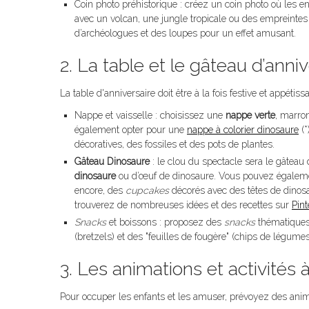
Coin photo préhistorique : créez un coin photo où les 
avec un volcan, une jungle tropicale ou des empreinte
d’archéologues et des loupes pour un effet amusant.
2. La table et le gâteau d’anniv
La table d'anniversaire doit être à la fois festive et appétis
Nappe et vaisselle : choisissez une
nappe verte
, marron
également opter pour une
nappe à colorier dinosaure
(*
décoratives, des fossiles et des pots de plantes.
Gâteau Dinosaure
: le clou du spectacle sera le gâteau 
dinosaure
ou d’œuf de dinosaure. Vous pouvez égaleme
encore, des
cupcakes
décorés avec des têtes de dinosa
trouverez de nombreuses idées et des recettes sur
Pint
Snacks
et boissons : proposez des
snacks
thématiques
(bretzels) et des "feuilles de fougère" (chips de légume
3. Les animations et activités 
Pour occuper les enfants et les amuser, prévoyez des animat