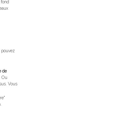
 fond
peaux
us pouvez
e de
. Ou
ssus. Vous
re"
.