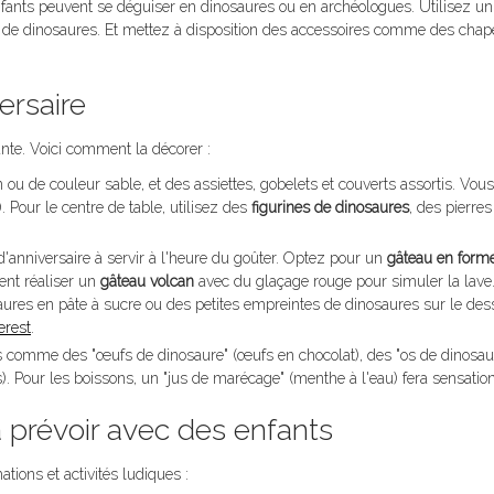
enfants peuvent se déguiser en dinosaures ou en archéologues. Utilisez un
s de dinosaures. Et mettez à disposition des accessoires comme des cha
ersaire
sante. Voici comment la décorer :
 ou de couleur sable, et des assiettes, gobelets et couverts assortis. Vo
). Pour le centre de table, utilisez des
figurines de dinosaures
, des pierres
d'anniversaire à servir à l'heure du goûter. Optez pour un
gâteau en form
nt réaliser un
gâteau volcan
avec du glaçage rouge pour simuler la lave
ures en pâte à sucre ou des petites empreintes de dinosaures sur le de
erest
.
 comme des "œufs de dinosaure" (œufs en chocolat), des "os de dinosau
s). Pour les boissons, un "jus de marécage" (menthe à l'eau) fera sensation
à prévoir avec des enfants
ions et activités ludiques :