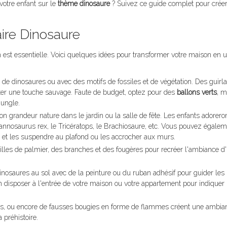
votre enfant sur le
thème dinosaure
? Suivez ce guide complet pour créer
aire Dinosaure
on est essentielle. Voici quelques idées pour transformer votre maison en 
 de dinosaures ou avec des motifs de fossiles et de végétation. Des guirl
outer une touche sauvage. Faute de budget, optez pour des
ballons verts
, m
jungle.
n grandeur nature dans le jardin ou la salle de fête. Les enfants adorero
nosaurus rex, le Tricératops, le Brachiosaure, etc. Vous pouvez égalem
 et les suspendre au plafond ou les accrocher aux murs.
euilles de palmier, des branches et des fougères pour recréer l'ambiance d
nosaures au sol avec de la peinture ou du ruban adhésif pour guider les 
n disposer à l'entrée de votre maison ou votre appartement pour indiquer 
ges, ou encore de fausses bougies en forme de flammes créent une ambia
 préhistoire.