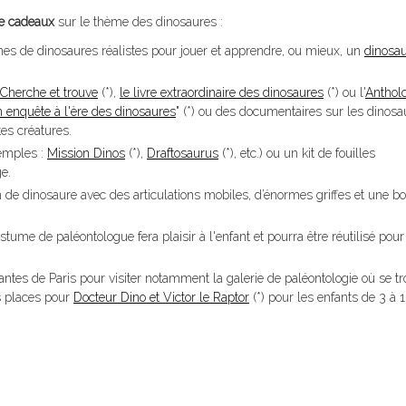
de cadeaux
sur le thème des dinosaures :
rines de dinosaures réalistes pour jouer et apprendre, ou mieux, un
dinosa
Cherche et trouve
(*),
le livre extraordinaire des dinosaures
(*) ou l'
Anthol
 enquête à l'ère des dinosaures
" (*) ou des documentaires sur les dinosa
tes créatures.
xemples :
Mission Dinos
(*),
Draftosaurus
(*), etc.) ou un kit de fouilles
ge.
on de dinosaure avec des articulations mobiles, d’énormes griffes et une b
tume de paléontologue fera plaisir à l'enfant et pourra être réutilisé pour
antes de Paris pour visiter notamment la galerie de paléontologie où se t
s places pour
Docteur Dino et Victor le Raptor
(*) pour les enfants de 3 à 