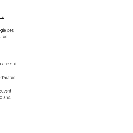
ure
ogie des
ures
ouche qui
 d'autres
rouvent
10 ans.