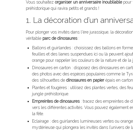
Vous souhaitez
organiser un anniversaire inoubliable
pour 
préhistorique qui ravira petits et grands !
1. La décoration d’un annivers
Pour plonger vos invités dans l'ère jurassique, la décorati
véritable
parc de dinosaures
:
Ballons et guirlandes : choisissez des ballons en forme
feuilles et des lianes suspendues ici ou là peuvent aj
orange pour rappeler les couleurs de la nature et de la 
Dinosaures en carton : disposez des dinosaures en carto
des photos avec des espèces populaires comme le Tyran
des silhouettes de
dinosaures en papier
épais en carton
Plantes et fougères : utilisez des plantes vertes, des f
jungle préhistorique.
Empreintes de dinosaures
: tracez des empreintes de di
vers les différentes activités. Vous pouvez également e
la fête.
Eclairage : des guirlandes lumineuses vertes ou oran
mystérieuse qui plongera les invités dans l’univers de la