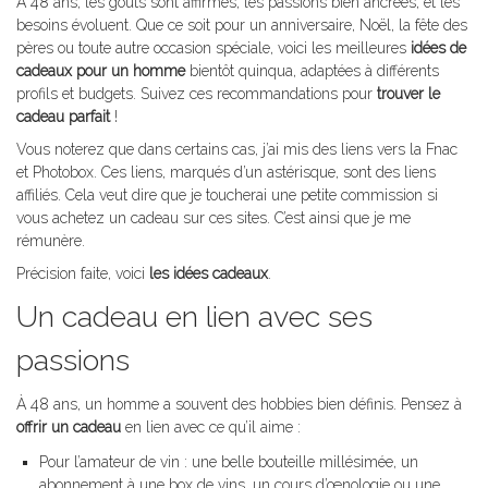
À 48 ans, les goûts sont affirmés, les passions bien ancrées, et les
besoins évoluent. Que ce soit pour un anniversaire, Noël, la fête des
pères ou toute autre occasion spéciale, voici les meilleures
idées de
cadeaux pour un homme
bientôt quinqua, adaptées à différents
profils et budgets. Suivez ces recommandations pour
trouver le
cadeau parfait
!
Vous noterez que dans certains cas, j’ai mis des liens vers la Fnac
et Photobox. Ces liens, marqués d’un astérisque, sont des liens
affiliés. Cela veut dire que je toucherai une petite commission si
vous achetez un cadeau sur ces sites. C’est ainsi que je me
rémunère.
Précision faite, voici
les idées cadeaux
.
Un cadeau en lien avec ses
passions
À 48 ans, un homme a souvent des hobbies bien définis. Pensez à
offrir un cadeau
en lien avec ce qu’il aime :
Pour l’amateur de vin : une belle bouteille millésimée, un
abonnement à une box de vins, un cours d’œnologie ou une