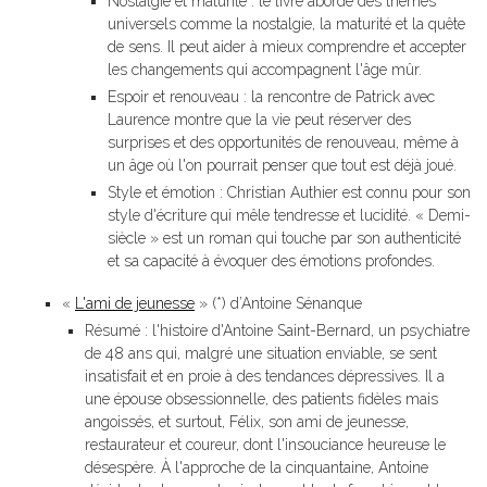
Nostalgie et maturité : le livre aborde des thèmes
universels comme la nostalgie, la maturité et la quête
de sens. Il peut aider à mieux comprendre et accepter
les changements qui accompagnent l'âge mûr.
Espoir et renouveau : la rencontre de Patrick avec
Laurence montre que la vie peut réserver des
surprises et des opportunités de renouveau, même à
un âge où l'on pourrait penser que tout est déjà joué.
Style et émotion : Christian Authier est connu pour son
style d'écriture qui mêle tendresse et lucidité. « Demi-
siècle » est un roman qui touche par son authenticité
et sa capacité à évoquer des émotions profondes.
«
L'ami de jeunesse
» (*) d’Antoine Sénanque
Résumé : l'histoire d'Antoine Saint-Bernard, un psychiatre
de 48 ans qui, malgré une situation enviable, se sent
insatisfait et en proie à des tendances dépressives. Il a
une épouse obsessionnelle, des patients fidèles mais
angoissés, et surtout, Félix, son ami de jeunesse,
restaurateur et coureur, dont l'insouciance heureuse le
désespère. À l'approche de la cinquantaine, Antoine