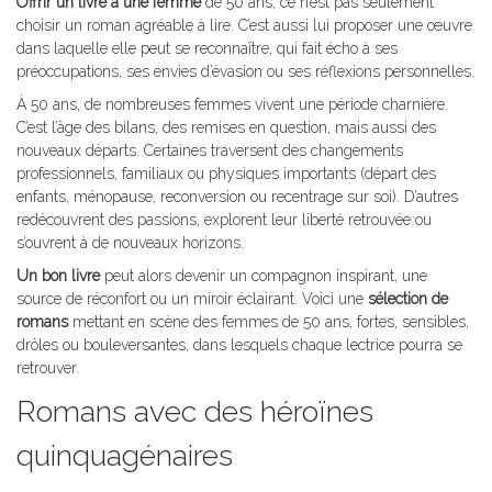
Offrir un livre à une femme
de 50 ans, ce n’est pas seulement
choisir un roman agréable à lire. C’est aussi lui proposer une œuvre
dans laquelle elle peut se reconnaître, qui fait écho à ses
préoccupations, ses envies d’évasion ou ses réflexions personnelles.
À 50 ans, de nombreuses femmes vivent une période charnière.
C’est l’âge des bilans, des remises en question, mais aussi des
nouveaux départs. Certaines traversent des changements
professionnels, familiaux ou physiques importants (départ des
enfants, ménopause, reconversion ou recentrage sur soi). D’autres
redécouvrent des passions, explorent leur liberté retrouvée ou
s’ouvrent à de nouveaux horizons.
Un bon livre
peut alors devenir un compagnon inspirant, une
source de réconfort ou un miroir éclairant. Voici une
sélection de
romans
mettant en scène des femmes de 50 ans, fortes, sensibles,
drôles ou bouleversantes, dans lesquels chaque lectrice pourra se
retrouver.
Romans avec des héroïnes
quinquagénaires