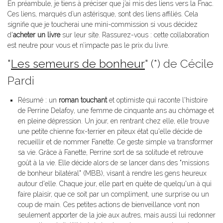
En préambule, je tiens à préciser que j’ai mis des liens vers la Fnac.
Ces liens, marqués d’un astérisque, sont des liens affiliés. Cela
signifie que je toucherai une mini-commission si vous décidez
d'
acheter un livre
sur leur site. Rassurez-vous : cette collaboration
est neutre pour vous et n’impacte pas le prix du livre.
"
Les semeurs de bonheur
" (*) de Cécile
Pardi
Résumé : un
roman touchant
et optimiste qui raconte l'histoire
de Perrine Delafoy, une femme de cinquante ans au chômage et
en pleine dépression. Un jour, en rentrant chez elle, elle trouve
une petite chienne fox-terrier en piteux état qu'elle décide de
recueillir et de nommer Fanette. Ce geste simple va transformer
sa vie. Grâce à Fanette, Perrine sort de sa solitude et retrouve
goût à la vie. Elle décide alors de se lancer dans des "missions
de bonheur bilatéral" (MBB), visant à rendre les gens heureux
autour d'elle. Chaque jour, elle part en quête de quelqu'un à qui
faire plaisir, que ce soit par un compliment, une surprise ou un
coup de main. Ces petites actions de bienveillance vont non
seulement apporter de la joie aux autres, mais aussi lui redonner