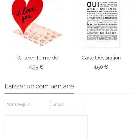
Carte en forme de
Carte Déclaration
coeur
d'amour
4,95 €
4,50 €
Laisser un commentaire