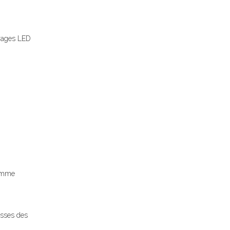
irages LED
comme
esses des