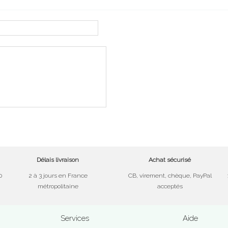
Délais livraison
Achat sécurisé
0
2 à 3 jours en France
CB, virement, chèque, PayPal
métropolitaine
acceptés
Services
Aide