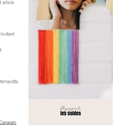
 article
invitent
t
terracotta
Canapés