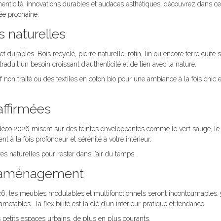
thenticité, innovations durables et audaces esthétiques, découvrez dans cet
née prochaine.
s naturelles
urables. Bois recyclé, pierre naturelle, rotin, lin ou encore terre cuite s’
traduit un besoin croissant d’authenticité et de lien avec la nature.
non traité ou des textiles en coton bio pour une ambiance à la fois chic e
affirmées
s déco 2026 misent sur des teintes enveloppantes comme le vert sauge, le 
nt à la fois profondeur et sérénité à votre intérieur.
s naturelles pour rester dans l’air du temps.
 l’aménagement
026, les meubles modulables et multifonctionnels seront incontournables.
motables… la flexibilité est la clé d’un intérieur pratique et tendance.
 petits espaces urbains, de plus en plus courants.