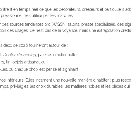
rent en temps réel ce que les décorateurs, créateurs et particuliers ado
 prévisionnel très utilisé par les marques.
 des sources tendances pro (WGSN, salons, presse spécialisée), des si
ution des usages. Ce n’est pas de la voyance, mais une extrapolation crédi
s déco de 2026 tourneront autour de :
ts (
color drenching
, palettes émotionnelles),
s, lin, objets artisanaux),
les, où chaque choix est pensé et signifiant.
s intérieurs. Elles incarnent une nouvelle manière d’habiter : plus resp
emps, privilégiez les choix durables, les matières nobles et les pièces qui