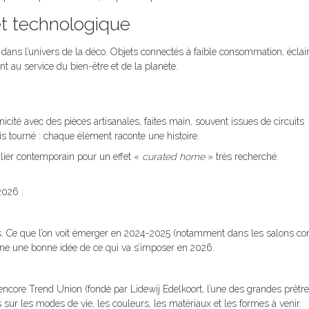
t technologique
dans l’univers de la déco. Objets connectés à faible consommation, écla
sont au service du bien-être et de la planète.
nicité avec des pièces artisanales, faites main, souvent issues de circuits
is tourné : chaque élément raconte une histoire.
ilier contemporain pour un effet «
curated home
» très recherché.
2026 :
ns. Ce que l’on voit émerger en 2024-2025 (notamment dans les salons 
e une bonne idée de ce qui va s’imposer en 2026.
core Trend Union (fondé par Lidewij Edelkoort, l’une des grandes prêtr
sur les modes de vie, les couleurs, les matériaux et les formes à venir.