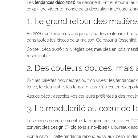
Les
tendances déco 2026
se dessinent. Entre retour à l’au
ce qui fera vibrer le monde de la décoration intérieure l’an
1. Le grand retour des matière
En 2026, on mise plus que jamais sur les matériaux bruts et d
dans toutes les pièces de la maison. Ce retour à l’essentiel 
Conseil déco 2026 : privilégiez des meubles en bois massif 
responsable.
2. Des couleurs douces, mais 
Exit les palettes trop neutres ou trop vives : les tendance
foncé, le bleu nuit et les tons argileux. Ces couleurs apporte
Astuce déco : associez vos couleurs préférées à des matière
3. La modularité au cœur de
Les modes de vie évoluent, et la maison doit suivre. En 2
convertibles design
(*),
cloisons amovibles
(*), bureaux esca
Bon à savoir : cette tendance répond aussi aux besoins des