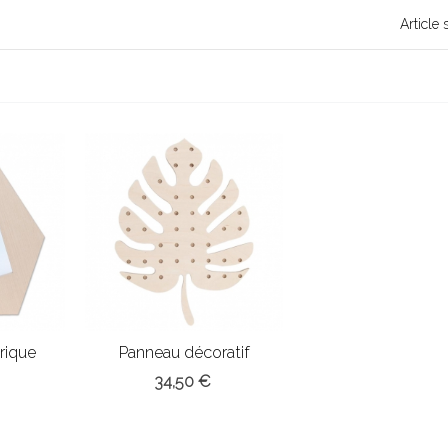
Article 
rique
Panneau décoratif
perforé
34,50 €