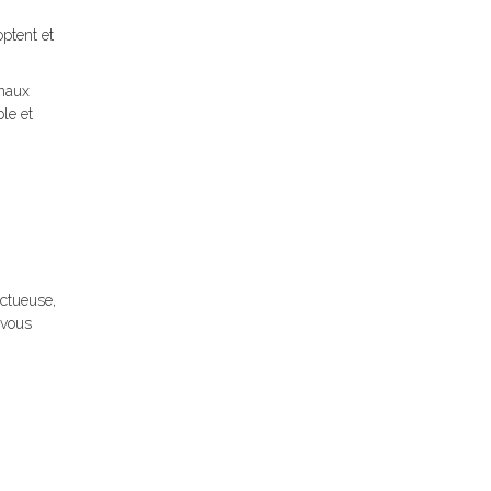
ptent et
gnaux
ble et
ectueuse,
 vous