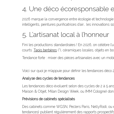
4. Une déco écoresponsable e
2026 marque la convergence entre écologie et technologie 
intelligents, peintures purificatrices d’air… les innovations 
5. L’artisanat local à l’honneur
Fini les productions standardisées ! En 2026, on célèbre l’u
courts.
Tapis berbères
(*), céramiques locales, objets en bo
Tendance forte : mixer des pièces artisanales avec un mob
Voici sur quoi je m’appuie pour définir les tendances déco 
Analyse des cycles de tendances
Les tendances déco évoluent selon des cycles de 2 à 5 a
Maison & Objet, Milan Design Week, ou IMM Cologne) donn
Prévisions de cabinets spécialisés
Des cabinets comme WGSN, Peclers Paris, NellyRodi, ou en
tendances) publient régulièrement des rapports prospectifs 