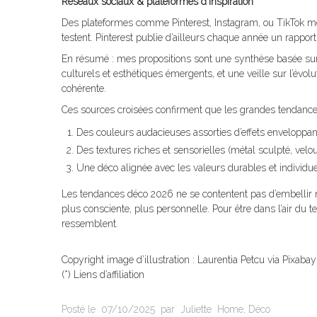
Réseaux sociaux & plateformes d’inspiration
Des plateformes comme Pinterest, Instagram, ou TikTok mont
testent. Pinterest publie d’ailleurs chaque année un rapport
En résumé : mes propositions sont une synthèse basée sur
culturels et esthétiques émergents, et une veille sur l’évol
cohérente.
Ces sources croisées confirment que les grandes tendance
Des couleurs audacieuses assorties d’effets enveloppan
Des textures riches et sensorielles (métal sculpté, velour
Une déco alignée avec les valeurs durables et individuel
Les tendances déco 2026 ne se contentent pas d’embellir no
plus consciente, plus personnelle. Pour être dans l’air du t
ressemblent.
Copyright image d’illustration : Laurentia Petcu via Pixabay
(*) Liens d’affiliation
Posté le
07/10/2025
par
Juliette
Home
,
Déco