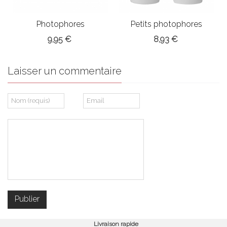
Photophores
Petits photophores
Bloomingville
9,95 €
8,93 €
Laisser un commentaire
Livraison rapide