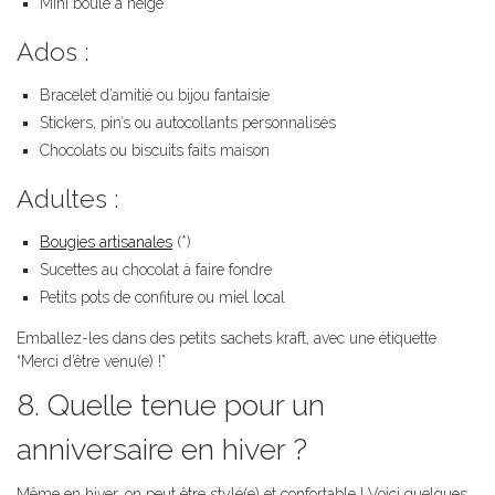
Mini boule à neige
Ados :
Bracelet d’amitié ou bijou fantaisie
Stickers, pin’s ou autocollants personnalisés
Chocolats ou biscuits faits maison
Adultes :
Bougies artisanales
(*)
Sucettes au chocolat à faire fondre
Petits pots de confiture ou miel local
Emballez-les dans des petits sachets kraft, avec une étiquette
“Merci d’être venu(e) !”
8. Quelle tenue pour un
anniversaire en hiver ?
Même en hiver, on peut être stylé(e) et confortable ! Voici quelques