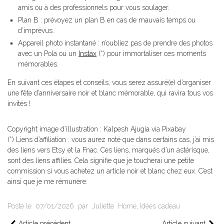
amis ou à des professionnels pour vous soulager.
Plan B : prévoyez un plan B en cas de mauvais temps ou
d’imprévus.
Appareil photo instantané : n’oubliez pas de prendre des photos
avec un Pola ou un
Instax
(*) pour immortaliser ces moments
mémorables.
En suivant ces étapes et conseils, vous serez assuré(e) d’organiser
une fête d’anniversaire noir et blanc mémorable, qui ravira tous vos
invités !
Copyright image d’illustration : Kalpesh Ajugia via Pixabay
(*) Liens d’affiliation : vous aurez noté que dans certains cas, j’ai mis
des liens vers Etsy et la Fnac. Ces liens, marqués d’un astérisque,
sont des liens affiliés. Cela signifie que je toucherai une petite
commission si vous achetez un article noir et blanc chez eux. C’est
ainsi que je me rémunère.
Posté le
07/01/2026
par
Juliette
Home
,
Idées cadeau
Article précédent
Article suivant