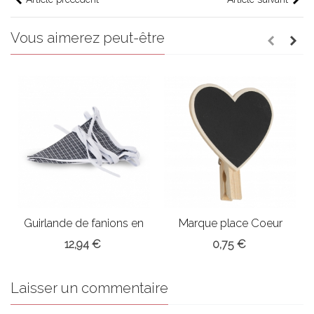
Vous aimerez peut-être
Guirlande de fanions en
Marque place Coeur
tissu
12,94 €
0,75 €
Laisser un commentaire