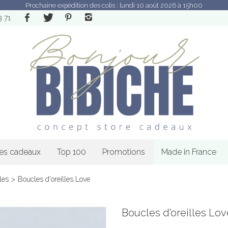
Prochaine expédition des colis : lundi 10 août 2026 à 15h00
3 71
les cadeaux
Top 100
Promotions
Made in France
les
>
Boucles d'oreilles Love
Boucles d'oreilles Lov