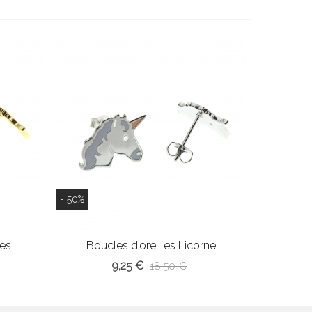
- 50%
les
Boucles d'oreilles Licorne
9,25 €
18,50 €