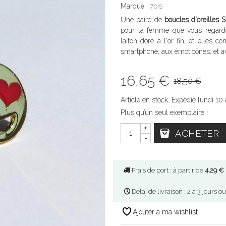
Marque :
7bis
Une paire de
boucles d'oreilles 
pour la femme que vous regardez
laiton doré à l'or fin, et elles 
smartphone, aux émoticônes, et av
16,65 €
18,50 €
Article en stock. Expédié lundi 10 
Plus qu’un seul exemplaire !
+
ACHETER
-
Frais de port : à partir de
4,29 €
Délai de livraison : 2 à 3 jours o
Ajouter à ma wishlist