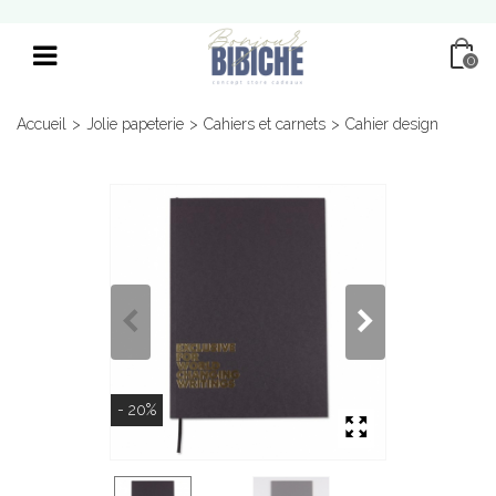
0
Accueil
>
Jolie papeterie
>
Cahiers et carnets
>
Cahier design
- 20%