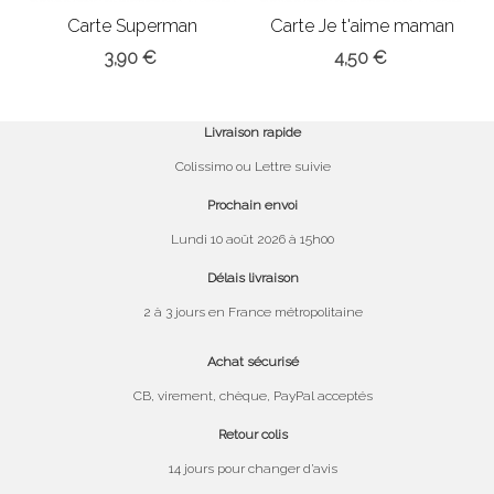
Carte Superman
Carte Je t'aime maman
Prothea
3,90 €
4,50 €
Livraison rapide
Colissimo ou Lettre suivie
Prochain envoi
Lundi 10 août 2026 à 15h00
Délais livraison
2 à 3 jours en France métropolitaine
Achat sécurisé
CB, virement, chèque, PayPal acceptés
Retour colis
14 jours pour changer d’avis