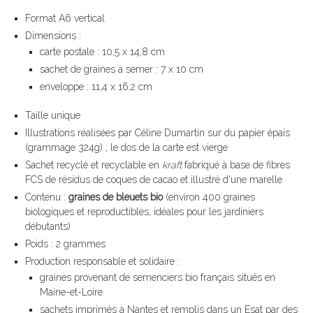
Format A6 vertical
Dimensions :
carte postale : 10,5 x 14,8 cm
sachet de graines à semer : 7 x 10 cm
enveloppe : 11,4 x 16,2 cm
Taille unique
Illustrations réalisées par Céline Dumartin sur du papier épais
(grammage 324g) ; le dos de la carte est vierge
Sachet recyclé et recyclable en
kraft
fabriqué à base de fibres
FCS de résidus de coques de cacao et illustré d'une marelle
Contenu :
graines de bleuets bio
(environ 400 graines
biologiques et reproductibles, idéales pour les jardiniers
débutants)
Poids : 2 grammes
Production responsable et solidaire :
graines provenant de semenciers bio français situés en
Maine-et-Loire
sachets imprimés à Nantes et remplis dans un Esat par des