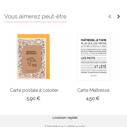
Vous aimerez peut-être
Carte postale à colorier
Carte Maîtresse
"Bonnes...
5,90 €
4,50 €
Livraison rapide
Colissimo ou Lettre suivie