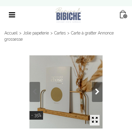
0
Accueil
>
Jolie papeterie
>
Cartes
>
Carte à gratter Annonce
grossesse
- 35%