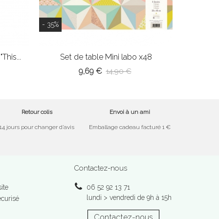
- 35%
his...
Set de table Mini labo x48
9,69 €
14,90 €
Retour colis
Envoi à un ami
14 jours pour changer d’avis
Emballage cadeau facturé 1 €
Contactez-nous
ite
06 52 92 13 71
lundi > vendredi de 9h à 15h
curisé
Contactez-nous