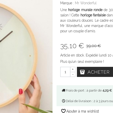
Marque :
Mr Wonderful
Une
horloge murale ronde
de 30 
salon ! Cette
horloge fantaisie
dans
aux couleurs douces. Le cadre es
Mr Wonderful, une marque d'acces
pour un couple d'amis.
35,10 €
39,00 €
Article en stock. Expédié lundi 10 
Plus qu’un seul exemplaire !
+
ACHETER
-
Frais de port : à partir de
4,29 €
Délai de livraison : 2 à 3 jours o
Ajouter à ma wishlist