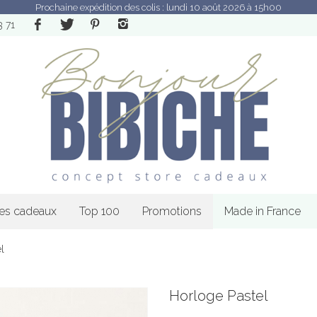
Prochaine expédition des colis : lundi 10 août 2026 à 15h00
3 71
les cadeaux
Top 100
Promotions
Made in France
l
Horloge Pastel