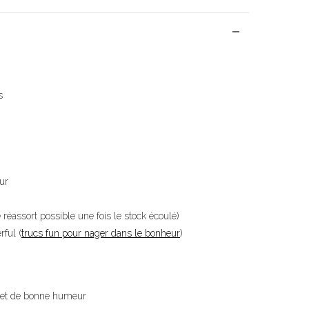
s
ur
e réassort possible une fois le stock écoulé)
ful (
trucs fun pour nager dans le bonheur
)
met de bonne humeur