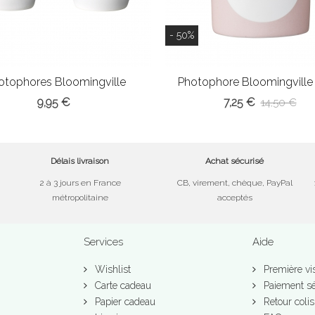
- 50%
otophores Bloomingville
Photophore Bloomingville "T
9,95 €
7,25 €
14,50 €
Délais livraison
Achat sécurisé
2 à 3 jours en France
CB, virement, chèque, PayPal
métropolitaine
acceptés
Services
Aide
Wishlist
Première vis
Carte cadeau
Paiement sé
Papier cadeau
Retour colis