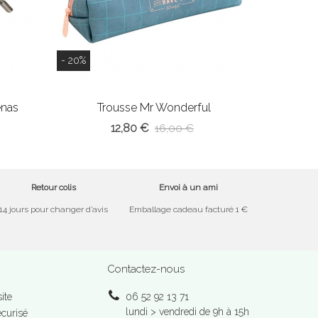
- 20%
enas
Trousse Mr Wonderful
12,80 €
16,00 €
Retour colis
Envoi à un ami
14 jours pour changer d’avis
Emballage cadeau facturé 1 €
Contactez-nous
ite
06 52 92 13 71
lundi > vendredi de 9h à 15h
curisé