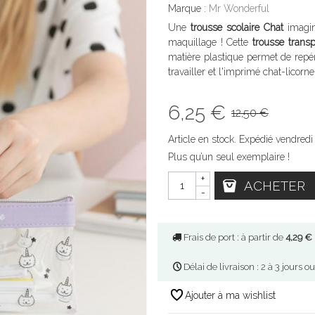
Marque :
Mr Wonderful
Une
trousse scolaire Chat
imagin
maquillage ! Cette
trousse trans
matière plastique permet de repé
travailler et l'imprimé chat-licorne
6,25 €
12,50 €
Article en stock. Expédié vendredi
Plus qu’un seul exemplaire !
+
ACHETER
-
Frais de port : à partir de
4,29 €
Délai de livraison : 2 à 3 jours o
Ajouter à ma wishlist