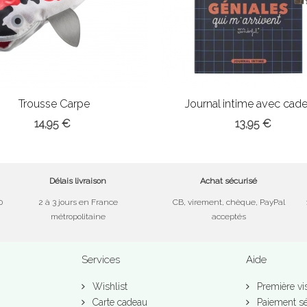
Trousse Carpe
Journal intime avec cad
14,95 €
13,95 €
Délais livraison
Achat sécurisé
0
2 à 3 jours en France
CB, virement, chèque, PayPal
métropolitaine
acceptés
Services
Aide
Wishlist
Première vis
Carte cadeau
Paiement sé