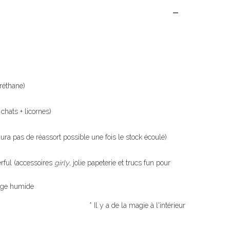
réthane)
chats + licornes)
 aura pas de réassort possible une fois le stock écoulé)
ful (accessoires
girly
, jolie papeterie et trucs fun pour
onge humide
* Il y a de la magie à l'intérieur