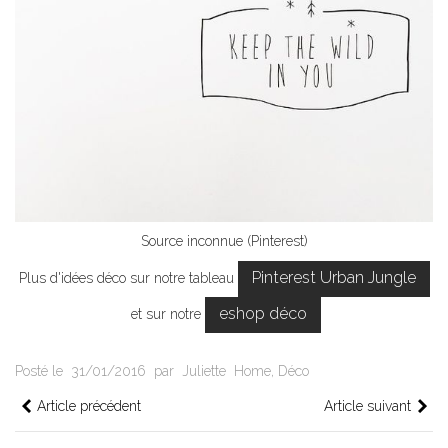
Source inconnue (Pinterest)
Pinterest Urban Jungle
Plus d'idées déco sur notre tableau
eshop déco
et sur notre
Posté le
31/01/2016
par
Juliette
Home
,
Déco
Article précédent
Article suivant