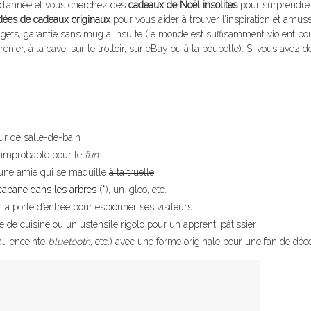
n d’année et vous cherchez des
cadeaux de Noël insolites
pour surprendre
dées de cadeaux originaux
pour vous aider à trouver l’inspiration et amuse
ets, garantie sans mug à insulte (le monde est suffisamment violent po
enier, à la cave, sur le trottoir, sur eBay ou à la poubelle). Si vous avez d
r de salle-de-bain
 improbable pour le
fun
 une amie qui se maquille
à ta truelle
cabane dans les arbres
(*), un igloo, etc.
 la porte d’entrée pour espionner ses visiteurs
de cuisine ou un ustensile rigolo pour un apprenti pâtissier
al, enceinte
bluetooth
, etc.) avec une forme originale pour une fan de déc