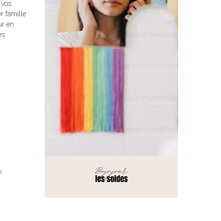
 vos
r famille
ur en
es
o