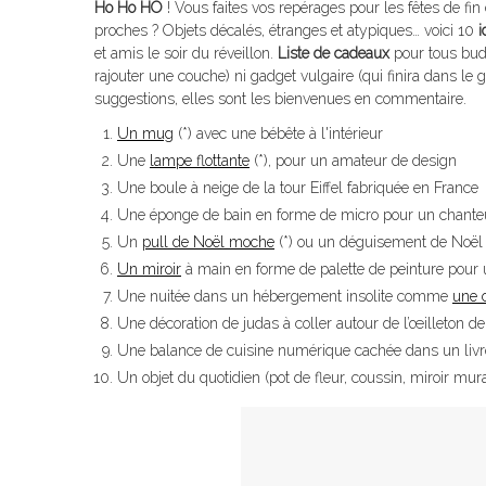
Ho Ho HO
! Vous faites vos repérages pour les fêtes de fi
proches ? Objets décalés, étranges et atypiques… voici 10
i
et amis le soir du réveillon.
Liste de cadeaux
pour tous budg
rajouter une couche) ni gadget vulgaire (qui finira dans le gr
suggestions, elles sont les bienvenues en commentaire.
Un mug
(*) avec une bébête à l'intérieur
Une
lampe flottante
(*), pour un amateur de design
Une boule à neige de la tour Eiffel fabriquée en France
Une éponge de bain en forme de micro pour un chanteu
Un
pull de Noël moche
(*) ou un déguisement de Noël
Un miroir
à main en forme de palette de peinture pour
Une nuitée dans un hébergement insolite comme
une 
Une décoration de judas à coller autour de l’œilleton de
Une balance de cuisine numérique cachée dans un livre 
Un objet du quotidien (pot de fleur, coussin, miroir mur