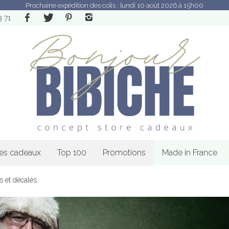
Prochaine expédition des colis : lundi 10 août 2026 à 15h00
3 71
les cadeaux
Top 100
Promotions
Made in France
s et décalés