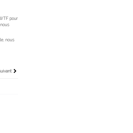
 WTF pour
r nous
le, nous
suivant